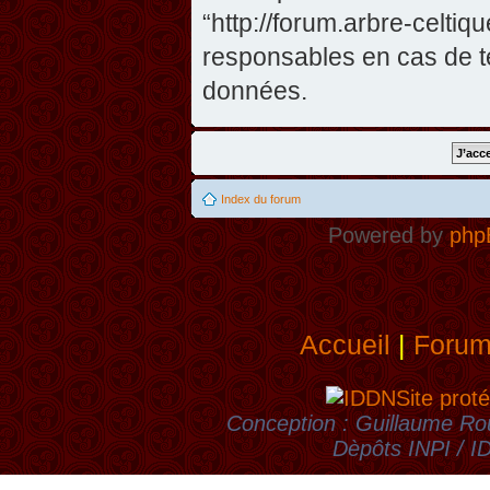
“http://forum.arbre-celti
responsables en cas de te
données.
Index du forum
Powered by
php
Accueil
|
Foru
Site proté
Conception : Guillaume Rou
Dèpôts INPI / 