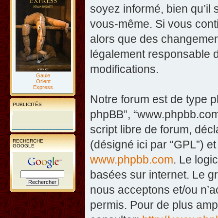
soyez informé, bien qu’il 
vous-même. Si vous contin
alors que des changement
légalement responsable d
modifications.
Gaule
Orient
Express
Notre forum est de type php
PUBLICITÉS
phpBB”, “www.phpbb.com”
script libre de forum, décl
RECHERCHE
(désigné ici par “GPL”) et
GOOGLE
www.phpbb.com
. Le logi
basées sur internet. Le 
nous acceptons et/ou n’
permis. Pour de plus amp