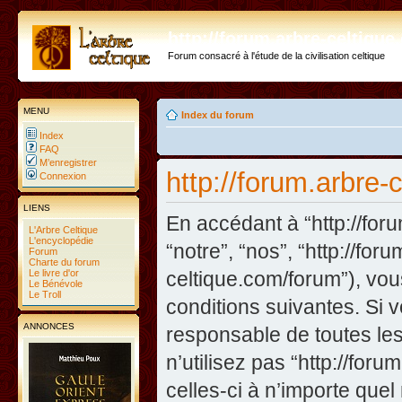
http://forum.arbre-celtiqu
Forum consacré à l'étude de la civilisation celtique
MENU
Index du forum
Index
FAQ
M’enregistrer
http://forum.arbre-
Connexion
LIENS
En accédant à “http://foru
L'Arbre Celtique
L'encyclopédie
“notre”, “nos”, “http://fo
Forum
Charte du forum
Le livre d'or
celtique.com/forum”), vo
Le Bénévole
Le Troll
conditions suivantes. Si 
ANNONCES
responsable de toutes les
n’utilisez pas “http://fo
celles-ci à n’importe que