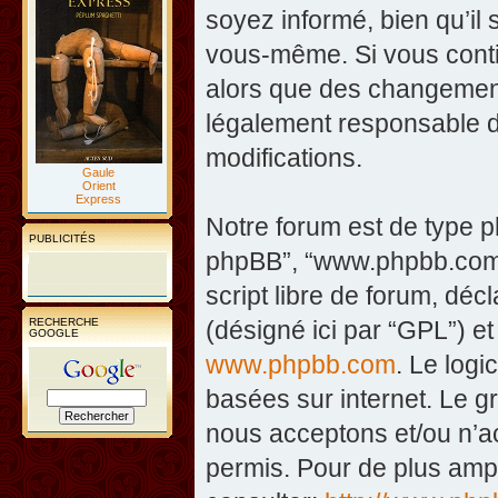
soyez informé, bien qu’il 
vous-même. Si vous contin
alors que des changement
légalement responsable d
modifications.
Gaule
Orient
Express
Notre forum est de type php
PUBLICITÉS
phpBB”, “www.phpbb.com”
script libre de forum, décl
RECHERCHE
(désigné ici par “GPL”) et
GOOGLE
www.phpbb.com
. Le logi
basées sur internet. Le 
nous acceptons et/ou n’
permis. Pour de plus amp