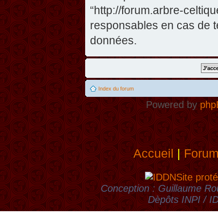
“http://forum.arbre-celti
responsables en cas de te
données.
Index du forum
Powered by
php
Accueil
|
Foru
Site proté
Conception : Guillaume Rou
Dèpôts INPI / 