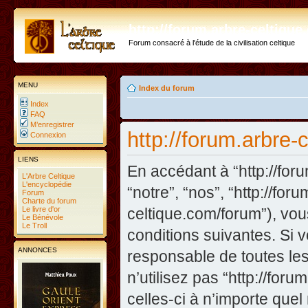
http://forum.arbre-celtiqu
Forum consacré à l'étude de la civilisation celtique
MENU
Index du forum
Index
FAQ
M’enregistrer
http://forum.arbre-
Connexion
LIENS
En accédant à “http://foru
L'Arbre Celtique
L'encyclopédie
“notre”, “nos”, “http://fo
Forum
Charte du forum
Le livre d'or
celtique.com/forum”), vo
Le Bénévole
Le Troll
conditions suivantes. Si 
ANNONCES
responsable de toutes les
n’utilisez pas “http://fo
celles-ci à n’importe que