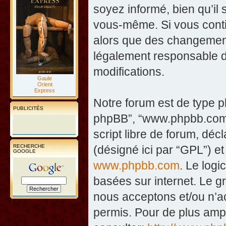
soyez informé, bien qu’il 
vous-même. Si vous contin
alors que des changement
légalement responsable d
modifications.
Gaule
Orient
Express
Notre forum est de type php
PUBLICITÉS
phpBB”, “www.phpbb.com”
script libre de forum, décl
RECHERCHE
(désigné ici par “GPL”) et
GOOGLE
www.phpbb.com
. Le logi
basées sur internet. Le 
nous acceptons et/ou n’
permis. Pour de plus amp