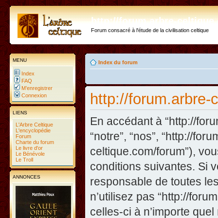
http://forum.arbre-celtiqu
Forum consacré à l'étude de la civilisation celtique
MENU
Index du forum
Index
FAQ
M’enregistrer
http://forum.arbre-
Connexion
LIENS
En accédant à “http://foru
L'Arbre Celtique
L'encyclopédie
“notre”, “nos”, “http://fo
Forum
Charte du forum
Le livre d'or
celtique.com/forum”), vo
Le Bénévole
Le Troll
conditions suivantes. Si 
ANNONCES
responsable de toutes les
n’utilisez pas “http://fo
celles-ci à n’importe que