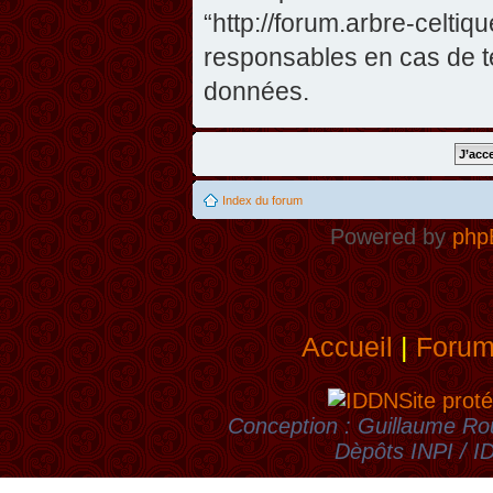
“http://forum.arbre-celti
responsables en cas de te
données.
Index du forum
Powered by
php
Accueil
|
Foru
Site proté
Conception : Guillaume Rou
Dèpôts INPI / 