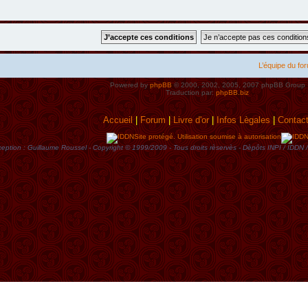
L’équipe du fo
Powered by
phpBB
© 2000, 2002, 2005, 2007 phpBB Group
Traduction par:
phpBB.biz
Accueil
|
Forum
|
Livre d'or
|
Infos Lègales
|
Contac
Site protégé. Utilisation soumise à autorisation
eption : Guillaume Roussel - Copyright © 1999/2009 - Tous droits rèservès - Dèpôts INPI / ID