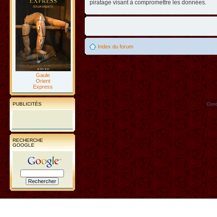
piratage visant à compromettre les données.
Index du forum
Gaule
Orient
Express
PUBLICITÉS
Conc
RECHERCHE
GOOGLE