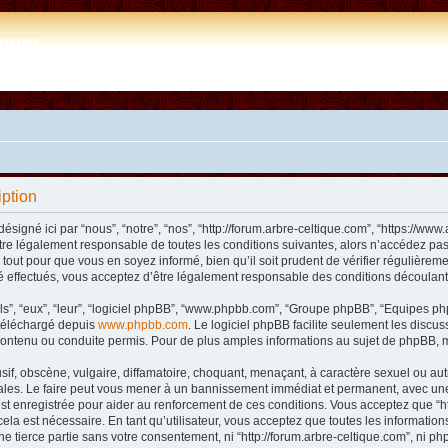
e.com
iption
désigné ici par “nous”, “notre”, “nos”, “http://forum.arbre-celtique.com”, “https://
tre légalement responsable de toutes les conditions suivantes, alors n’accédez pas 
tout pour que vous en soyez informé, bien qu’il soit prudent de vérifier régulièremen
 effectués, vous acceptez d’être légalement responsable des conditions découlant 
ls”, “eux”, “leur”, “logiciel phpBB”, “www.phpbb.com”, “Groupe phpBB”, “Equipes phpB
e téléchargé depuis
www.phpbb.com
. Le logiciel phpBB facilite seulement les disc
ntenu ou conduite permis. Pour de plus amples informations au sujet de phpBB, m
f, obscène, vulgaire, diffamatoire, choquant, menaçant, à caractère sexuel ou autre 
nales. Le faire peut vous mener à un bannissement immédiat et permanent, avec une n
t enregistrée pour aider au renforcement de ces conditions. Vous acceptez que “htt
ela est nécessaire. En tant qu’utilisateur, vous acceptez que toutes les informat
ne tierce partie sans votre consentement, ni “http://forum.arbre-celtique.com”, ni