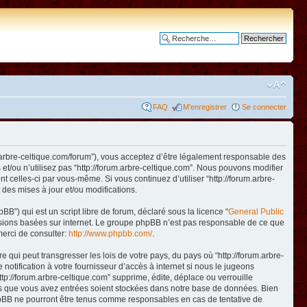
Recherche avancée
FAQ
M’enregistrer
Se connecter
www.arbre-celtique.com/forum”), vous acceptez d’être légalement responsable des
et/ou n’utilisez pas “http://forum.arbre-celtique.com”. Nous pouvons modifier
t celles-ci par vous-même. Si vous continuez d’utiliser “http://forum.arbre-
des mises à jour et/ou modifications.
B”) qui est un script libre de forum, déclaré sous la licence “
General Public
ussions basées sur internet. Le groupe phpBB n’est pas responsable de ce que
erci de consulter:
http://www.phpbb.com/
.
qui peut transgresser les lois de votre pays, du pays où “http://forum.arbre-
otification à votre fournisseur d’accès à internet si nous le jugeons
p://forum.arbre-celtique.com” supprime, édite, déplace ou verrouille
ions que vous avez entrées soient stockées dans notre base de données. Bien
 phpBB ne pourront être tenus comme responsables en cas de tentative de