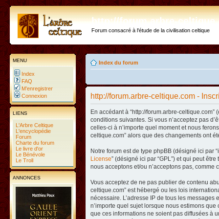
http://forum.arbre-celtiqu
Forum consacré à l'étude de la civilisation celtique
MENU
Index du forum
Index
FAQ
M’enregistrer
http://forum.arbre-celtique.com - Inscr
Connexion
En accédant à “http://forum.arbre-celtique.com” (
LIENS
conditions suivantes. Si vous n’acceptez pas d’ê
L'Arbre Celtique
celles-ci à n’importe quel moment et nous ferons 
L'encyclopédie
celtique.com” alors que des changements ont été
Forum
Charte du forum
Le livre d'or
Notre forum est de type phpBB (désigné ici par “i
Le Bénévole
License
” (désigné ici par “GPL”) et qui peut êtr
Le Troll
nous acceptons et/ou n’acceptons pas, comme co
ANNONCES
Vous acceptez de ne pas publier de contenu abusi
celtique.com” est hébergé ou les lois internatio
nécessaire. L’adresse IP de tous les messages es
n’importe quel sujet lorsque nous estimons que c
que ces informations ne soient pas diffusées à u