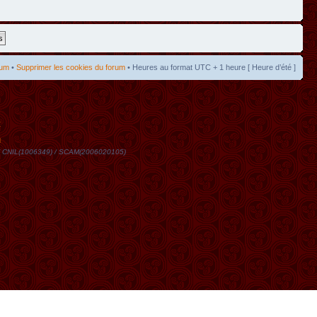
rum
•
Supprimer les cookies du forum
• Heures au format UTC + 1 heure [ Heure d’été ]
t
DN / CNIL(1006349) / SCAM(2006020105)