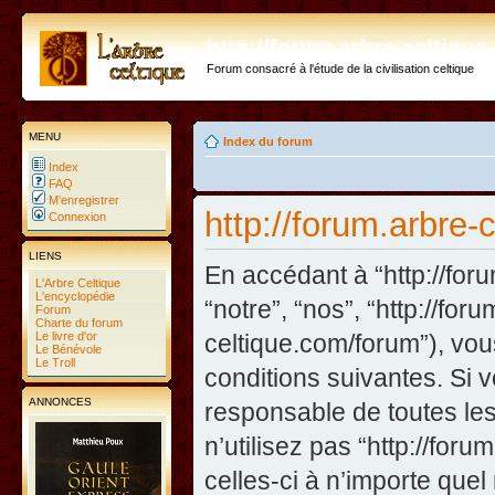
http://forum.arbre-celtiqu
Forum consacré à l'étude de la civilisation celtique
MENU
Index du forum
Index
FAQ
M’enregistrer
http://forum.arbre-
Connexion
LIENS
En accédant à “http://foru
L'Arbre Celtique
L'encyclopédie
“notre”, “nos”, “http://fo
Forum
Charte du forum
Le livre d'or
celtique.com/forum”), vo
Le Bénévole
Le Troll
conditions suivantes. Si 
ANNONCES
responsable de toutes les
n’utilisez pas “http://fo
celles-ci à n’importe que