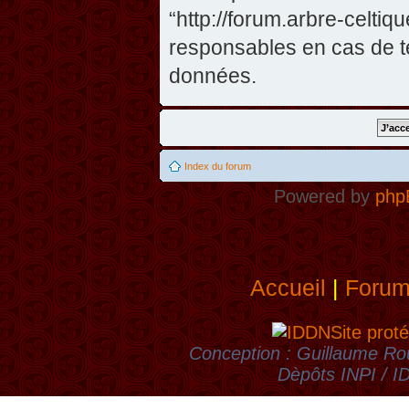
“http://forum.arbre-celti
responsables en cas de te
données.
Index du forum
Powered by
php
Accueil
|
Foru
Site proté
Conception : Guillaume Rou
Dèpôts INPI / 