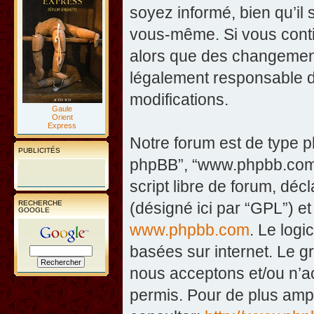
soyez informé, bien qu’il 
vous-même. Si vous contin
alors que des changement
légalement responsable d
modifications.
Gaule
Orient
Express
Notre forum est de type php
PUBLICITÉS
phpBB”, “www.phpbb.com”
script libre de forum, décl
RECHERCHE
(désigné ici par “GPL”) et
GOOGLE
www.phpbb.com
. Le logi
basées sur internet. Le 
nous acceptons et/ou n’
permis. Pour de plus amp