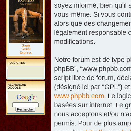
soyez informé, bien qu’il 
vous-même. Si vous contin
alors que des changement
légalement responsable d
modifications.
Gaule
Orient
Express
Notre forum est de type php
PUBLICITÉS
phpBB”, “www.phpbb.com”
script libre de forum, décl
RECHERCHE
(désigné ici par “GPL”) et
GOOGLE
www.phpbb.com
. Le logi
basées sur internet. Le 
nous acceptons et/ou n’
permis. Pour de plus amp