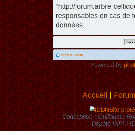
“http://forum.arbre-celti
responsables en cas de te
données.
Index du forum
Powered by
php
Accueil
|
Foru
Site proté
Conception : Guillaume Rou
Dèpôts INPI / 