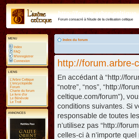
http://forum.arbre-celtiqu
Forum consacré à l'étude de la civilisation celtique
MENU
Index du forum
Index
FAQ
M’enregistrer
http://forum.arbre-
Connexion
LIENS
En accédant à “http://foru
L'Arbre Celtique
L'encyclopédie
“notre”, “nos”, “http://fo
Forum
Charte du forum
Le livre d'or
celtique.com/forum”), vo
Le Bénévole
Le Troll
conditions suivantes. Si 
ANNONCES
responsable de toutes les
n’utilisez pas “http://fo
celles-ci à n’importe que