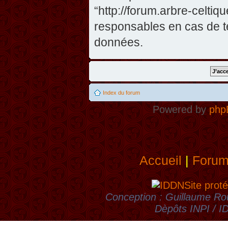
“http://forum.arbre-celti
responsables en cas de te
données.
Index du forum
Powered by
php
Accueil
|
Foru
Site proté
Conception : Guillaume Rou
Dèpôts INPI / 