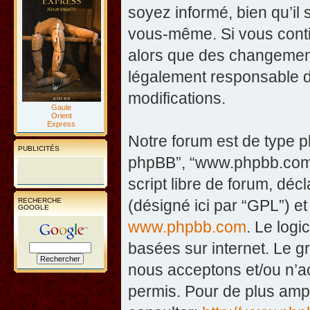
soyez informé, bien qu’il 
vous-même. Si vous contin
alors que des changement
légalement responsable d
modifications.
Gaule
Orient
Express
Notre forum est de type php
PUBLICITÉS
phpBB”, “www.phpbb.com”
script libre de forum, décl
RECHERCHE
(désigné ici par “GPL”) et
GOOGLE
www.phpbb.com
. Le logi
basées sur internet. Le 
nous acceptons et/ou n’
permis. Pour de plus amp