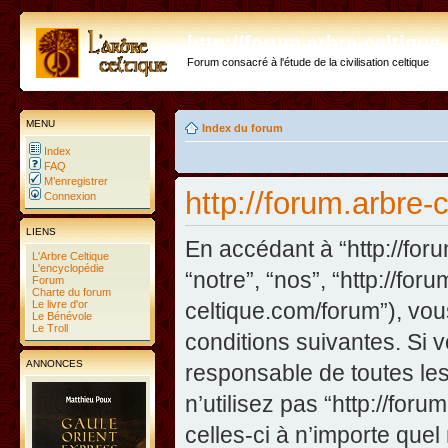
http://forum.arbre-celtiqu
Forum consacré à l'étude de la civilisation celtique
MENU
Index du forum
Index
FAQ
M’enregistrer
http://forum.arbre-
Connexion
LIENS
En accédant à “http://foru
L'Arbre Celtique
L'encyclopédie
“notre”, “nos”, “http://fo
Forum
Charte du forum
Le livre d'or
celtique.com/forum”), vo
Le Bénévole
Le Troll
conditions suivantes. Si 
ANNONCES
responsable de toutes les
n’utilisez pas “http://fo
celles-ci à n’importe que