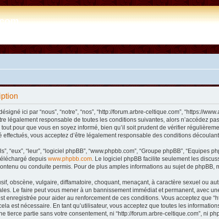
e.com
iption
désigné ici par “nous”, “notre”, “nos”, “http://forum.arbre-celtique.com”, “https://
tre légalement responsable de toutes les conditions suivantes, alors n’accédez pas 
tout pour que vous en soyez informé, bien qu’il soit prudent de vérifier régulièremen
 effectués, vous acceptez d’être légalement responsable des conditions découlant 
ls”, “eux”, “leur”, “logiciel phpBB”, “www.phpbb.com”, “Groupe phpBB”, “Equipes phpB
e téléchargé depuis
www.phpbb.com
. Le logiciel phpBB facilite seulement les disc
ntenu ou conduite permis. Pour de plus amples informations au sujet de phpBB, m
f, obscène, vulgaire, diffamatoire, choquant, menaçant, à caractère sexuel ou autre 
nales. Le faire peut vous mener à un bannissement immédiat et permanent, avec une n
t enregistrée pour aider au renforcement de ces conditions. Vous acceptez que “htt
ela est nécessaire. En tant qu’utilisateur, vous acceptez que toutes les informat
ne tierce partie sans votre consentement, ni “http://forum.arbre-celtique.com”, ni