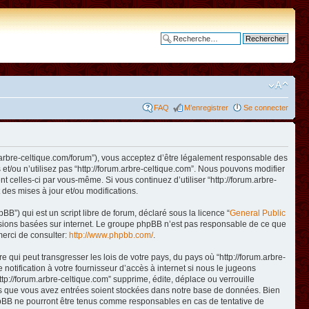
Recherche avancée
FAQ
M’enregistrer
Se connecter
www.arbre-celtique.com/forum”), vous acceptez d’être légalement responsable des
et/ou n’utilisez pas “http://forum.arbre-celtique.com”. Nous pouvons modifier
t celles-ci par vous-même. Si vous continuez d’utiliser “http://forum.arbre-
des mises à jour et/ou modifications.
B”) qui est un script libre de forum, déclaré sous la licence “
General Public
ussions basées sur internet. Le groupe phpBB n’est pas responsable de ce que
erci de consulter:
http://www.phpbb.com/
.
qui peut transgresser les lois de votre pays, du pays où “http://forum.arbre-
otification à votre fournisseur d’accès à internet si nous le jugeons
p://forum.arbre-celtique.com” supprime, édite, déplace ou verrouille
ions que vous avez entrées soient stockées dans notre base de données. Bien
 phpBB ne pourront être tenus comme responsables en cas de tentative de