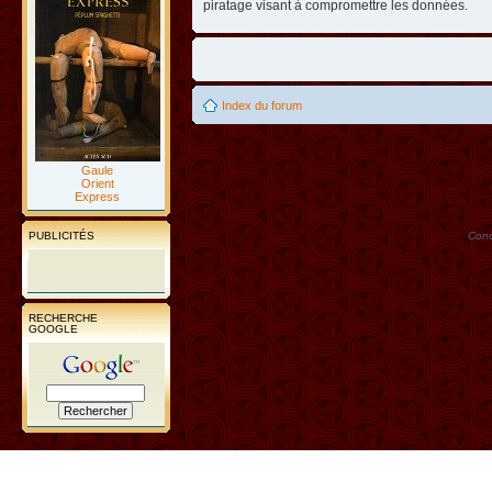
piratage visant à compromettre les données.
Index du forum
Gaule
Orient
Express
PUBLICITÉS
Conc
RECHERCHE
GOOGLE