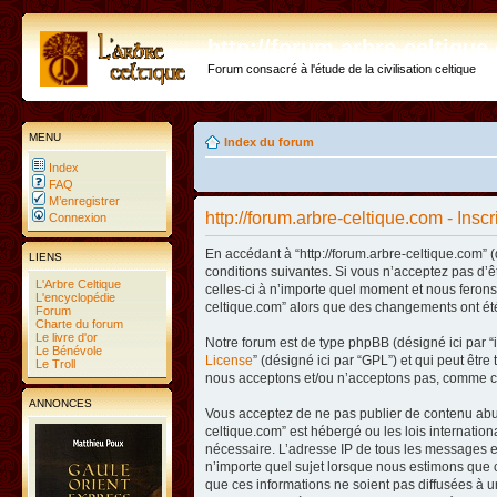
http://forum.arbre-celtiqu
Forum consacré à l'étude de la civilisation celtique
MENU
Index du forum
Index
FAQ
M’enregistrer
http://forum.arbre-celtique.com - Inscr
Connexion
En accédant à “http://forum.arbre-celtique.com” (
LIENS
conditions suivantes. Si vous n’acceptez pas d’ê
L'Arbre Celtique
celles-ci à n’importe quel moment et nous ferons 
L'encyclopédie
celtique.com” alors que des changements ont été
Forum
Charte du forum
Le livre d'or
Notre forum est de type phpBB (désigné ici par “i
Le Bénévole
License
” (désigné ici par “GPL”) et qui peut êtr
Le Troll
nous acceptons et/ou n’acceptons pas, comme co
ANNONCES
Vous acceptez de ne pas publier de contenu abusi
celtique.com” est hébergé ou les lois internatio
nécessaire. L’adresse IP de tous les messages es
n’importe quel sujet lorsque nous estimons que c
que ces informations ne soient pas diffusées à u