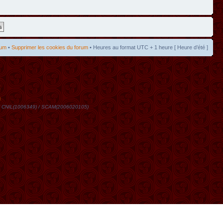
rum
•
Supprimer les cookies du forum
• Heures au format UTC + 1 heure [ Heure d’été ]
t
DN / CNIL(1006349) / SCAM(2006020105)