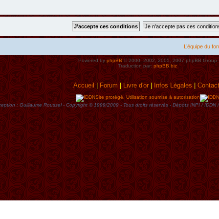
L’équipe du fo
Powered by
phpBB
© 2000, 2002, 2005, 2007 phpBB Group
Traduction par:
phpBB.biz
Accueil
|
Forum
|
Livre d'or
|
Infos Lègales
|
Contac
Site protégé. Utilisation soumise à autorisation
eption : Guillaume Roussel - Copyright © 1999/2009 - Tous droits rèservès - Dèpôts INPI / ID