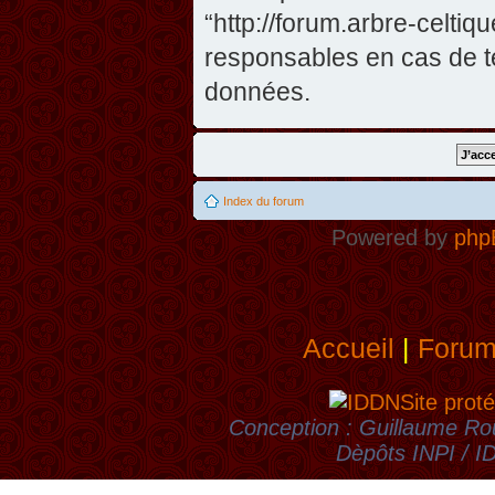
“http://forum.arbre-celti
responsables en cas de te
données.
Index du forum
Powered by
php
Accueil
|
Foru
Site proté
Conception : Guillaume Rou
Dèpôts INPI / 