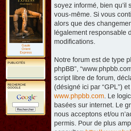
soyez informé, bien qu’il 
vous-même. Si vous contin
alors que des changement
légalement responsable d
modifications.
Gaule
Orient
Express
Notre forum est de type php
PUBLICITÉS
phpBB”, “www.phpbb.com”
script libre de forum, décl
RECHERCHE
(désigné ici par “GPL”) et
GOOGLE
www.phpbb.com
. Le logi
basées sur internet. Le 
nous acceptons et/ou n’
permis. Pour de plus amp