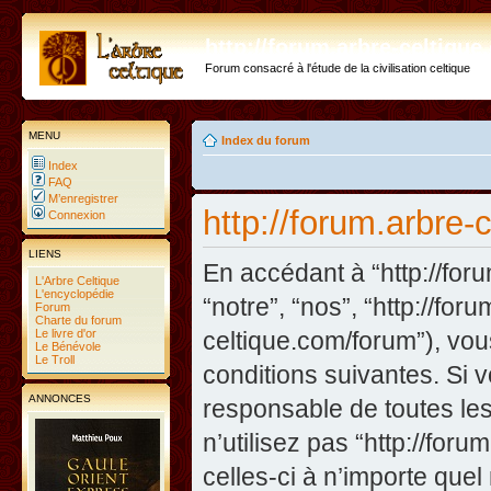
http://forum.arbre-celtiqu
Forum consacré à l'étude de la civilisation celtique
MENU
Index du forum
Index
FAQ
M’enregistrer
http://forum.arbre-
Connexion
LIENS
En accédant à “http://foru
L'Arbre Celtique
L'encyclopédie
“notre”, “nos”, “http://fo
Forum
Charte du forum
Le livre d'or
celtique.com/forum”), vo
Le Bénévole
Le Troll
conditions suivantes. Si 
ANNONCES
responsable de toutes les
n’utilisez pas “http://fo
celles-ci à n’importe que