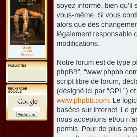
soyez informé, bien qu’il 
vous-même. Si vous contin
alors que des changement
légalement responsable d
modifications.
Gaule
Orient
Express
Notre forum est de type php
PUBLICITÉS
phpBB”, “www.phpbb.com”
script libre de forum, décl
RECHERCHE
(désigné ici par “GPL”) et
GOOGLE
www.phpbb.com
. Le logi
basées sur internet. Le 
nous acceptons et/ou n’
permis. Pour de plus amp