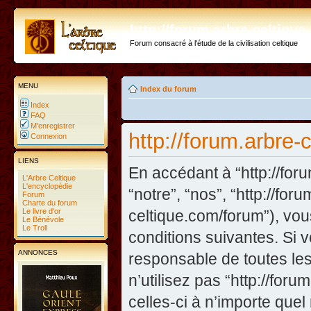
http://forum.arbre-celtiqu
Forum consacré à l'étude de la civilisation celtique
MENU
Index du forum
Index
FAQ
M’enregistrer
http://forum.arbre-
Connexion
LIENS
En accédant à “http://foru
L'Arbre Celtique
L'encyclopédie
“notre”, “nos”, “http://fo
Forum
Charte du forum
Le livre d'or
celtique.com/forum”), vo
Le Bénévole
Le Troll
conditions suivantes. Si 
ANNONCES
responsable de toutes les
n’utilisez pas “http://fo
celles-ci à n’importe que