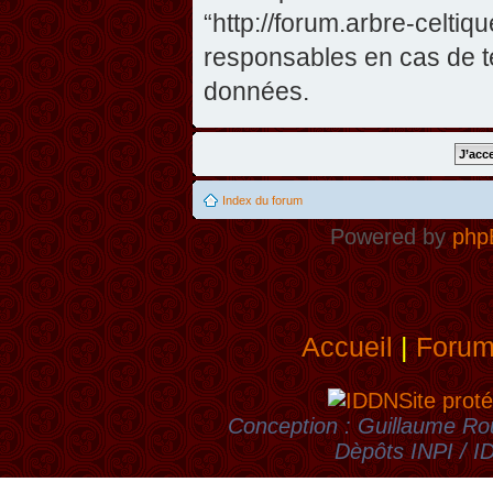
“http://forum.arbre-celti
responsables en cas de te
données.
Index du forum
Powered by
php
Accueil
|
Foru
Site proté
Conception : Guillaume Rou
Dèpôts INPI / 