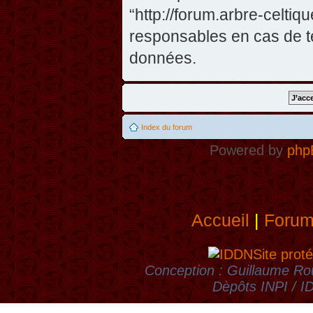
“http://forum.arbre-celti
responsables en cas de te
données.
Index du forum
Powered by
php
Accueil
|
Foru
Site proté
Conception : Guillaume Rou
Dèpôts INPI / 