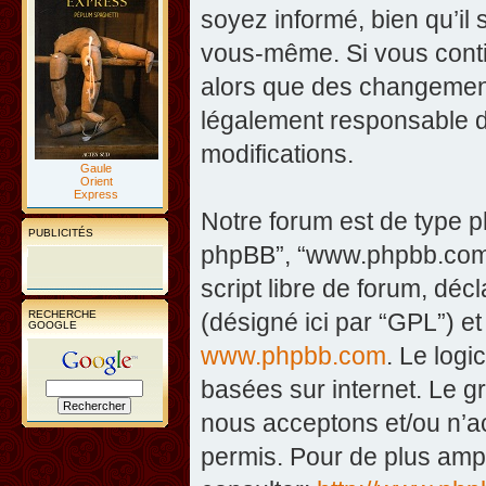
soyez informé, bien qu’il 
vous-même. Si vous contin
alors que des changement
légalement responsable d
modifications.
Gaule
Orient
Express
Notre forum est de type php
PUBLICITÉS
phpBB”, “www.phpbb.com”
script libre de forum, décl
RECHERCHE
(désigné ici par “GPL”) et
GOOGLE
www.phpbb.com
. Le logi
basées sur internet. Le 
nous acceptons et/ou n’
permis. Pour de plus amp