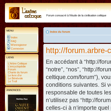
http://forum.arbre-celtiqu
Forum consacré à l'étude de la civilisation celtique
MENU
Index du forum
Index
FAQ
M’enregistrer
http://forum.arbre-
Connexion
LIENS
En accédant à “http://foru
L'Arbre Celtique
L'encyclopédie
“notre”, “nos”, “http://fo
Forum
Charte du forum
Le livre d'or
celtique.com/forum”), vo
Le Bénévole
Le Troll
conditions suivantes. Si 
ANNONCES
responsable de toutes les
n’utilisez pas “http://fo
celles-ci à n’importe que