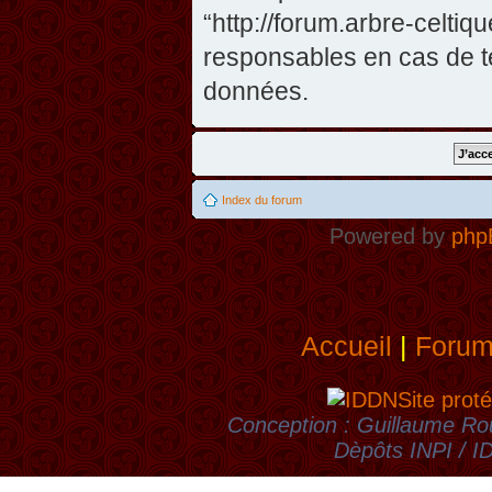
“http://forum.arbre-celti
responsables en cas de te
données.
Index du forum
Powered by
php
Accueil
|
Foru
Site proté
Conception : Guillaume Rou
Dèpôts INPI / 