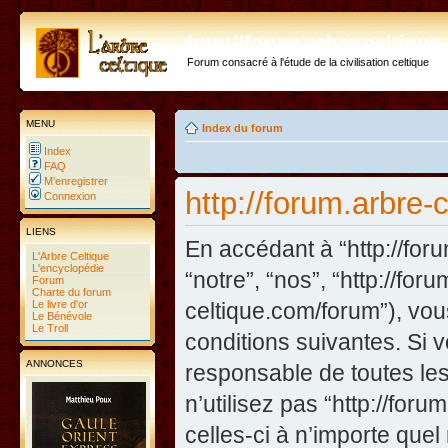
http://forum.arbre-celtiqu
Forum consacré à l'étude de la civilisation celtique
MENU
Index du forum
Index
FAQ
M’enregistrer
http://forum.arbre-
Connexion
LIENS
En accédant à “http://foru
L'Arbre Celtique
L'encyclopédie
“notre”, “nos”, “http://fo
Forum
Charte du forum
Le livre d'or
celtique.com/forum”), vo
Le Bénévole
Le Troll
conditions suivantes. Si 
ANNONCES
responsable de toutes les
n’utilisez pas “http://fo
celles-ci à n’importe que