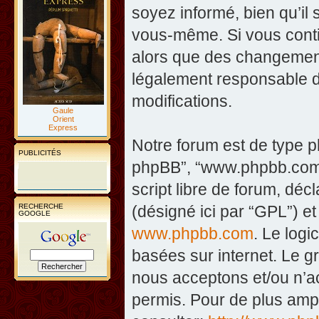
soyez informé, bien qu’il 
vous-même. Si vous contin
alors que des changement
légalement responsable d
modifications.
Gaule
Orient
Express
Notre forum est de type php
PUBLICITÉS
phpBB”, “www.phpbb.com”
script libre de forum, décl
RECHERCHE
(désigné ici par “GPL”) et
GOOGLE
www.phpbb.com
. Le logi
basées sur internet. Le 
nous acceptons et/ou n’
permis. Pour de plus amp