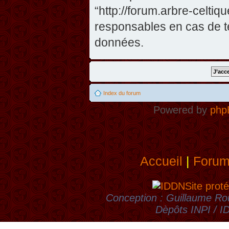
“http://forum.arbre-celti
responsables en cas de te
données.
Index du forum
Powered by
php
Accueil
|
Foru
Site proté
Conception : Guillaume Rou
Dèpôts INPI / 