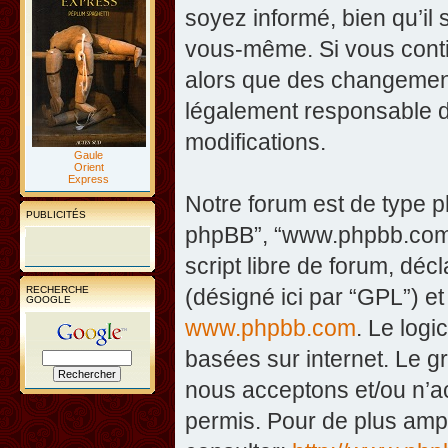
soyez informé, bien qu’il 
vous-même. Si vous contin
alors que des changement
légalement responsable d
modifications.
Gaule
Orient
Express
Notre forum est de type php
PUBLICITÉS
phpBB”, “www.phpbb.com”
script libre de forum, décl
RECHERCHE
(désigné ici par “GPL”) et
GOOGLE
www.phpbb.com
. Le logi
basées sur internet. Le 
nous acceptons et/ou n’
permis. Pour de plus amp