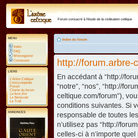
http://forum.arbre-celtiqu
Forum consacré à l'étude de la civilisation celtique
MENU
Index du forum
Index
FAQ
M’enregistrer
http://forum.arbre-
Connexion
LIENS
En accédant à “http://foru
L'Arbre Celtique
L'encyclopédie
“notre”, “nos”, “http://fo
Forum
Charte du forum
Le livre d'or
celtique.com/forum”), vo
Le Bénévole
Le Troll
conditions suivantes. Si 
ANNONCES
responsable de toutes les
n’utilisez pas “http://fo
celles-ci à n’importe que