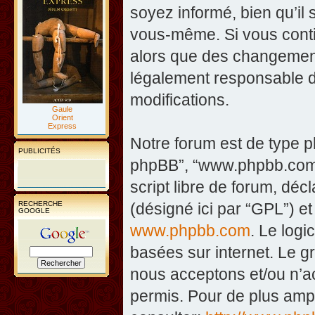
soyez informé, bien qu’il 
vous-même. Si vous contin
alors que des changement
légalement responsable d
modifications.
Gaule
Orient
Express
Notre forum est de type php
PUBLICITÉS
phpBB”, “www.phpbb.com”
script libre de forum, décl
RECHERCHE
(désigné ici par “GPL”) et
GOOGLE
www.phpbb.com
. Le logi
basées sur internet. Le 
nous acceptons et/ou n’
permis. Pour de plus amp