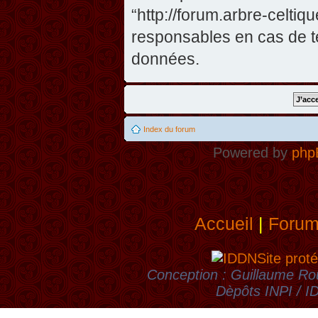
“http://forum.arbre-celti
responsables en cas de te
données.
Index du forum
Powered by
php
Accueil
|
Foru
Site proté
Conception : Guillaume Rou
Dèpôts INPI / 