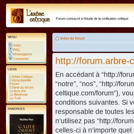
http://forum.arbre-celtiqu
Forum consacré à l'étude de la civilisation celtique
MENU
Index du forum
Index
FAQ
M’enregistrer
http://forum.arbre-
Connexion
LIENS
En accédant à “http://foru
L'Arbre Celtique
L'encyclopédie
“notre”, “nos”, “http://fo
Forum
Charte du forum
Le livre d'or
celtique.com/forum”), vo
Le Bénévole
Le Troll
conditions suivantes. Si 
ANNONCES
responsable de toutes les
n’utilisez pas “http://fo
celles-ci à n’importe que