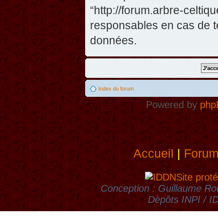
“http://forum.arbre-celti
responsables en cas de te
données.
Index du forum
Powered by
php
Accueil
|
Foru
Site proté
Conception : Guillaume Rou
Dèpôts INPI / 