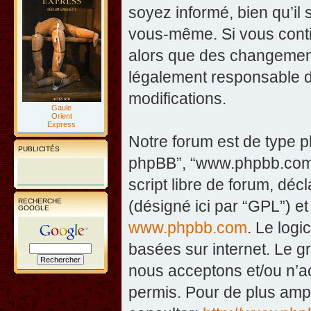
soyez informé, bien qu’il 
vous-même. Si vous contin
alors que des changement
légalement responsable d
modifications.
Gaule
Orient
Express
Notre forum est de type php
PUBLICITÉS
phpBB”, “www.phpbb.com”
script libre de forum, décl
RECHERCHE
(désigné ici par “GPL”) et
GOOGLE
www.phpbb.com
. Le logi
basées sur internet. Le 
nous acceptons et/ou n’
permis. Pour de plus amp