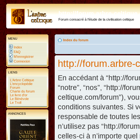
http://forum.arbre-celtiqu
Forum consacré à l'étude de la civilisation celtique
MENU
Index du forum
Index
FAQ
M’enregistrer
http://forum.arbre-
Connexion
LIENS
En accédant à “http://foru
L'Arbre Celtique
L'encyclopédie
“notre”, “nos”, “http://fo
Forum
Charte du forum
Le livre d'or
celtique.com/forum”), vo
Le Bénévole
Le Troll
conditions suivantes. Si 
ANNONCES
responsable de toutes les
n’utilisez pas “http://fo
celles-ci à n’importe que