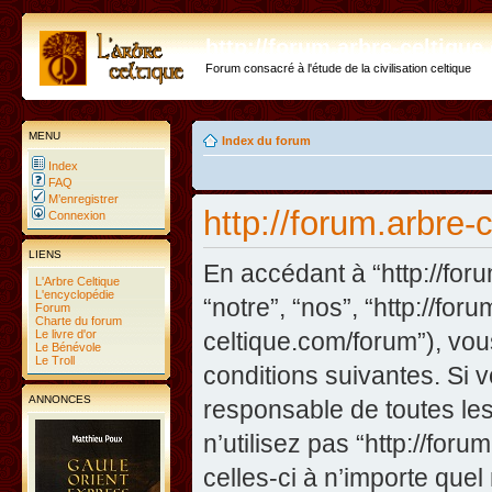
http://forum.arbre-celtiqu
Forum consacré à l'étude de la civilisation celtique
MENU
Index du forum
Index
FAQ
M’enregistrer
http://forum.arbre-
Connexion
LIENS
En accédant à “http://foru
L'Arbre Celtique
L'encyclopédie
“notre”, “nos”, “http://fo
Forum
Charte du forum
Le livre d'or
celtique.com/forum”), vo
Le Bénévole
Le Troll
conditions suivantes. Si 
ANNONCES
responsable de toutes les
n’utilisez pas “http://fo
celles-ci à n’importe que