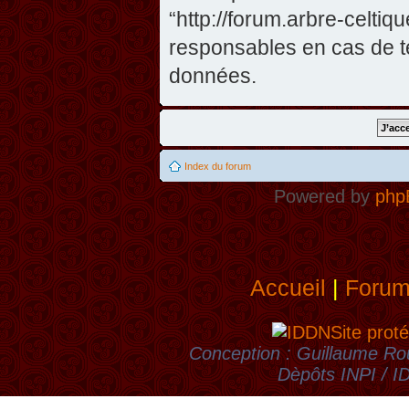
“http://forum.arbre-celti
responsables en cas de te
données.
Index du forum
Powered by
php
Accueil
|
Foru
Site proté
Conception : Guillaume Rou
Dèpôts INPI / 