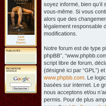
soyez informé, bien qu’il 
vous-même. Si vous contin
alors que des changement
légalement responsable d
modifications.
Gaule
Orient
Express
Notre forum est de type php
PUBLICITÉS
phpBB”, “www.phpbb.com”
script libre de forum, décl
RECHERCHE
(désigné ici par “GPL”) et
GOOGLE
www.phpbb.com
. Le logi
basées sur internet. Le 
nous acceptons et/ou n’
permis. Pour de plus amp