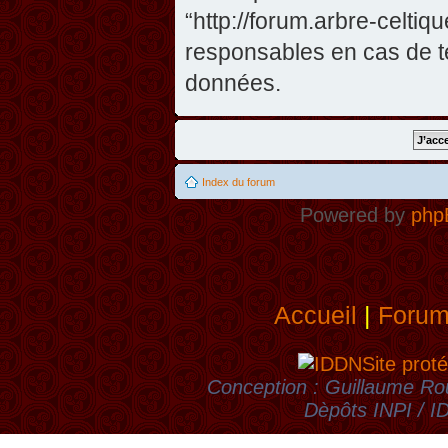
“http://forum.arbre-celti
responsables en cas de te
données.
Index du forum
Powered by
php
Accueil
|
Foru
Site proté
Conception : Guillaume Rou
Dèpôts INPI / 