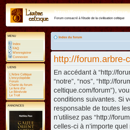
http://forum.arbre-celtiqu
Forum consacré à l'étude de la civilisation celtique
MENU
Index du forum
Index
FAQ
M’enregistrer
http://forum.arbre-
Connexion
LIENS
En accédant à “http://foru
L'Arbre Celtique
L'encyclopédie
“notre”, “nos”, “http://fo
Forum
Charte du forum
Le livre d'or
celtique.com/forum”), vo
Le Bénévole
Le Troll
conditions suivantes. Si 
ANNONCES
responsable de toutes les
n’utilisez pas “http://fo
celles-ci à n’importe que