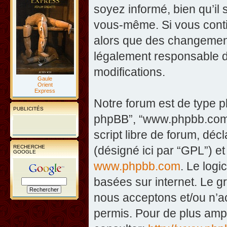
soyez informé, bien qu’il 
vous-même. Si vous contin
alors que des changement
légalement responsable d
modifications.
Gaule
Orient
Express
Notre forum est de type php
PUBLICITÉS
phpBB”, “www.phpbb.com”
script libre de forum, décl
RECHERCHE
(désigné ici par “GPL”) et
GOOGLE
www.phpbb.com
. Le logi
basées sur internet. Le 
nous acceptons et/ou n’
permis. Pour de plus amp