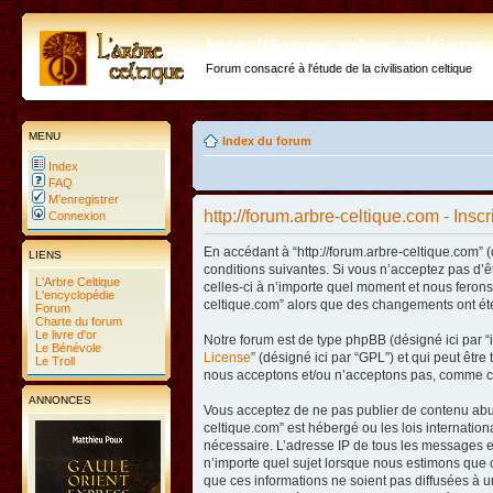
http://forum.arbre-celtiqu
Forum consacré à l'étude de la civilisation celtique
MENU
Index du forum
Index
FAQ
M’enregistrer
http://forum.arbre-celtique.com - Inscr
Connexion
En accédant à “http://forum.arbre-celtique.com” (
LIENS
conditions suivantes. Si vous n’acceptez pas d’ê
L'Arbre Celtique
celles-ci à n’importe quel moment et nous ferons 
L'encyclopédie
celtique.com” alors que des changements ont été
Forum
Charte du forum
Le livre d'or
Notre forum est de type phpBB (désigné ici par “i
Le Bénévole
License
” (désigné ici par “GPL”) et qui peut êtr
Le Troll
nous acceptons et/ou n’acceptons pas, comme co
ANNONCES
Vous acceptez de ne pas publier de contenu abusi
celtique.com” est hébergé ou les lois internatio
nécessaire. L’adresse IP de tous les messages es
n’importe quel sujet lorsque nous estimons que c
que ces informations ne soient pas diffusées à u