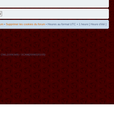
rum
•
Supprimer les cookies du forum
• Heures au format UTC + 1 heure [ Heure d’été ]
t
DN / CNIL(1006349) / SCAM(2006020105)