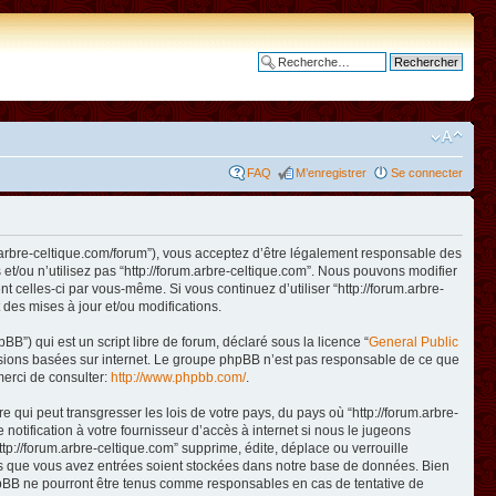
Recherche avancée
FAQ
M’enregistrer
Se connecter
www.arbre-celtique.com/forum”), vous acceptez d’être légalement responsable des
et/ou n’utilisez pas “http://forum.arbre-celtique.com”. Nous pouvons modifier
t celles-ci par vous-même. Si vous continuez d’utiliser “http://forum.arbre-
des mises à jour et/ou modifications.
B”) qui est un script libre de forum, déclaré sous la licence “
General Public
ussions basées sur internet. Le groupe phpBB n’est pas responsable de ce que
erci de consulter:
http://www.phpbb.com/
.
qui peut transgresser les lois de votre pays, du pays où “http://forum.arbre-
otification à votre fournisseur d’accès à internet si nous le jugeons
p://forum.arbre-celtique.com” supprime, édite, déplace ou verrouille
ions que vous avez entrées soient stockées dans notre base de données. Bien
 phpBB ne pourront être tenus comme responsables en cas de tentative de