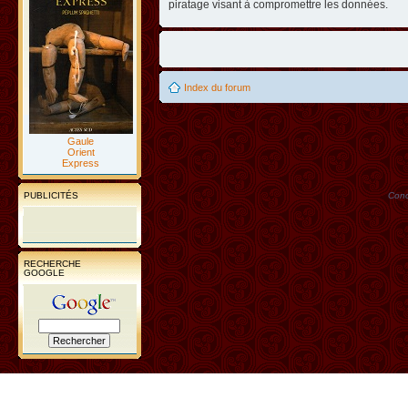
piratage visant à compromettre les données.
Index du forum
Gaule
Orient
Express
PUBLICITÉS
Conc
RECHERCHE
GOOGLE