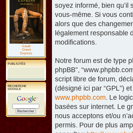
soyez informé, bien qu’il 
vous-même. Si vous contin
alors que des changement
légalement responsable d
modifications.
Gaule
Orient
Express
Notre forum est de type php
PUBLICITÉS
phpBB”, “www.phpbb.com”
script libre de forum, décl
RECHERCHE
(désigné ici par “GPL”) et
GOOGLE
www.phpbb.com
. Le logi
basées sur internet. Le 
nous acceptons et/ou n’
permis. Pour de plus amp