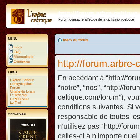
http://forum.arbre-celtiqu
Forum consacré à l'étude de la civilisation celtique
MENU
Index du forum
Index
FAQ
M’enregistrer
http://forum.arbre-
Connexion
LIENS
En accédant à “http://foru
L'Arbre Celtique
L'encyclopédie
“notre”, “nos”, “http://fo
Forum
Charte du forum
Le livre d'or
celtique.com/forum”), vo
Le Bénévole
Le Troll
conditions suivantes. Si 
ANNONCES
responsable de toutes les
n’utilisez pas “http://fo
celles-ci à n’importe que