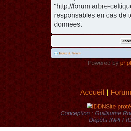
“http://forum.arbre-celti
responsables en cas de te
données.
Index du forum
Powered by
php
Accueil
|
Foru
Site proté
Conception : Guillaume Rou
Dèpôts INPI / 