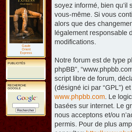
soyez informé, bien qu’il 
vous-même. Si vous contin
alors que des changement
légalement responsable d
modifications.
Gaule
Orient
Express
Notre forum est de type php
PUBLICITÉS
phpBB”, “www.phpbb.com”
script libre de forum, décl
RECHERCHE
(désigné ici par “GPL”) et
GOOGLE
www.phpbb.com
. Le logi
basées sur internet. Le 
nous acceptons et/ou n’
permis. Pour de plus amp