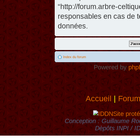
“http://forum.arbre-celti
responsables en cas de te
données.
Index du forum
Powered by
php
Accueil
|
Foru
Site proté
Conception : Guillaume Rou
Dèpôts INPI / 