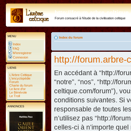
http://forum.arbre-celtiqu
Forum consacré à l'étude de la civilisation celtique
MENU
Index du forum
Index
FAQ
M’enregistrer
http://forum.arbre-
Connexion
LIENS
En accédant à “http://foru
L'Arbre Celtique
L'encyclopédie
“notre”, “nos”, “http://fo
Forum
Charte du forum
Le livre d'or
celtique.com/forum”), vo
Le Bénévole
Le Troll
conditions suivantes. Si 
ANNONCES
responsable de toutes les
n’utilisez pas “http://fo
celles-ci à n’importe que