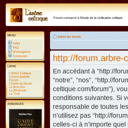
http://forum.arbre-celtiqu
Forum consacré à l'étude de la civilisation celtique
MENU
Index du forum
Index
FAQ
M’enregistrer
http://forum.arbre-
Connexion
LIENS
En accédant à “http://foru
L'Arbre Celtique
L'encyclopédie
“notre”, “nos”, “http://fo
Forum
Charte du forum
Le livre d'or
celtique.com/forum”), vo
Le Bénévole
Le Troll
conditions suivantes. Si 
ANNONCES
responsable de toutes les
n’utilisez pas “http://fo
celles-ci à n’importe que