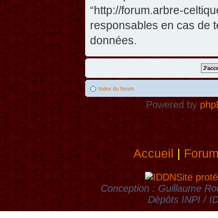
“http://forum.arbre-celti
responsables en cas de te
données.
Index du forum
Powered by
php
Accueil
|
Foru
Site proté
Conception : Guillaume Rou
Dèpôts INPI / 