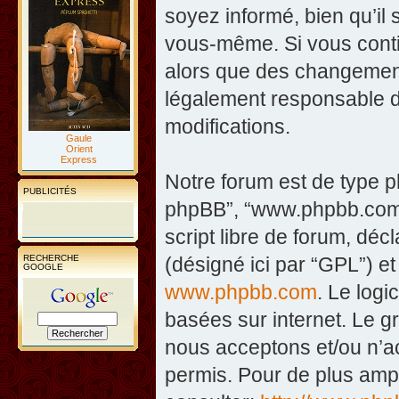
soyez informé, bien qu’il 
vous-même. Si vous contin
alors que des changement
légalement responsable d
modifications.
Gaule
Orient
Express
Notre forum est de type php
PUBLICITÉS
phpBB”, “www.phpbb.com”
script libre de forum, décl
RECHERCHE
(désigné ici par “GPL”) et
GOOGLE
www.phpbb.com
. Le logi
basées sur internet. Le 
nous acceptons et/ou n’
permis. Pour de plus amp