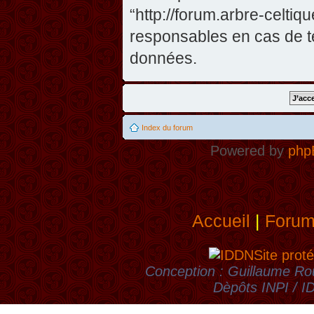
“http://forum.arbre-celti
responsables en cas de te
données.
Index du forum
Powered by
php
Accueil
|
Foru
Site proté
Conception : Guillaume Rou
Dèpôts INPI / 