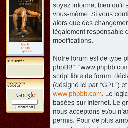
soyez informé, bien qu’il 
vous-même. Si vous contin
alors que des changement
légalement responsable d
modifications.
Gaule
Orient
Express
Notre forum est de type php
PUBLICITÉS
phpBB”, “www.phpbb.com”
script libre de forum, décl
RECHERCHE
(désigné ici par “GPL”) et
GOOGLE
www.phpbb.com
. Le logi
basées sur internet. Le 
nous acceptons et/ou n’
permis. Pour de plus amp