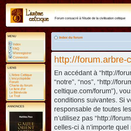
http://forum.arbre-celtiqu
Forum consacré à l'étude de la civilisation celtique
MENU
Index du forum
Index
FAQ
M’enregistrer
http://forum.arbre-
Connexion
LIENS
En accédant à “http://foru
L'Arbre Celtique
L'encyclopédie
“notre”, “nos”, “http://fo
Forum
Charte du forum
Le livre d'or
celtique.com/forum”), vo
Le Bénévole
Le Troll
conditions suivantes. Si 
ANNONCES
responsable de toutes les
n’utilisez pas “http://fo
celles-ci à n’importe que