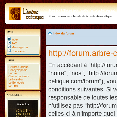
http://forum.arbre-celtiqu
Forum consacré à l'étude de la civilisation celtique
MENU
Index du forum
Index
FAQ
M’enregistrer
http://forum.arbre-
Connexion
LIENS
En accédant à “http://foru
L'Arbre Celtique
L'encyclopédie
“notre”, “nos”, “http://fo
Forum
Charte du forum
Le livre d'or
celtique.com/forum”), vo
Le Bénévole
Le Troll
conditions suivantes. Si 
ANNONCES
responsable de toutes les
n’utilisez pas “http://fo
celles-ci à n’importe que