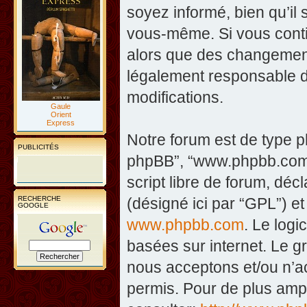
soyez informé, bien qu’il 
vous-même. Si vous contin
alors que des changement
légalement responsable d
modifications.
Gaule
Orient
Express
Notre forum est de type php
PUBLICITÉS
phpBB”, “www.phpbb.com”
script libre de forum, décl
RECHERCHE
(désigné ici par “GPL”) et
GOOGLE
www.phpbb.com
. Le logi
basées sur internet. Le 
nous acceptons et/ou n’
permis. Pour de plus amp