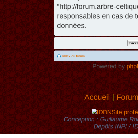
“http://forum.arbre-celti
responsables en cas de te
données.
Index du forum
Powered by
php
Accueil
|
Foru
Site proté
Conception : Guillaume Rou
Dèpôts INPI / 