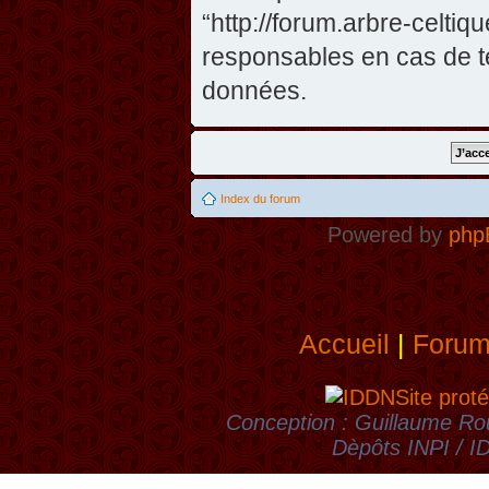
“http://forum.arbre-celti
responsables en cas de te
données.
Index du forum
Powered by
php
Accueil
|
Foru
Site proté
Conception : Guillaume Rou
Dèpôts INPI / 