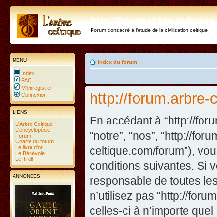
http://forum.arbre-celtiqu
Forum consacré à l'étude de la civilisation celtique
MENU
Index du forum
Index
FAQ
M’enregistrer
http://forum.arbre-
Connexion
LIENS
En accédant à “http://foru
L'Arbre Celtique
L'encyclopédie
“notre”, “nos”, “http://fo
Forum
Charte du forum
Le livre d'or
celtique.com/forum”), vo
Le Bénévole
Le Troll
conditions suivantes. Si 
ANNONCES
responsable de toutes les
n’utilisez pas “http://fo
celles-ci à n’importe que