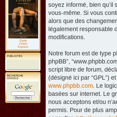
soyez informé, bien qu’il 
vous-même. Si vous contin
alors que des changement
légalement responsable d
modifications.
Gaule
Orient
Express
Notre forum est de type php
PUBLICITÉS
phpBB”, “www.phpbb.com”
script libre de forum, décl
RECHERCHE
(désigné ici par “GPL”) et
GOOGLE
www.phpbb.com
. Le logi
basées sur internet. Le 
nous acceptons et/ou n’
permis. Pour de plus amp