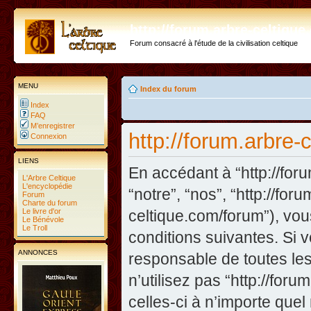
http://forum.arbre-celtiqu
Forum consacré à l'étude de la civilisation celtique
MENU
Index du forum
Index
FAQ
M’enregistrer
http://forum.arbre-
Connexion
LIENS
En accédant à “http://foru
L'Arbre Celtique
L'encyclopédie
“notre”, “nos”, “http://fo
Forum
Charte du forum
Le livre d'or
celtique.com/forum”), vo
Le Bénévole
Le Troll
conditions suivantes. Si 
ANNONCES
responsable de toutes les
n’utilisez pas “http://fo
celles-ci à n’importe que