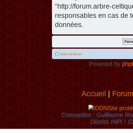
“http://forum.arbre-celti
responsables en cas de te
données.
Index du forum
Powered by
php
Accueil
|
Foru
Site proté
Conception : Guillaume Rou
Dèpôts INPI / 