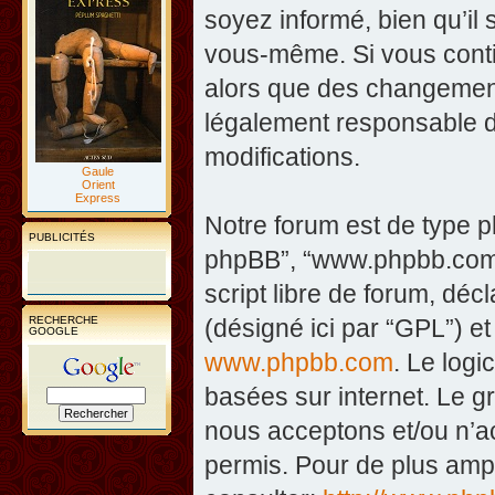
soyez informé, bien qu’il 
vous-même. Si vous contin
alors que des changement
légalement responsable d
modifications.
Gaule
Orient
Express
Notre forum est de type php
PUBLICITÉS
phpBB”, “www.phpbb.com”
script libre de forum, décl
RECHERCHE
(désigné ici par “GPL”) et
GOOGLE
www.phpbb.com
. Le logi
basées sur internet. Le 
nous acceptons et/ou n’
permis. Pour de plus amp