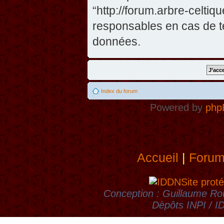
“http://forum.arbre-celti
responsables en cas de te
données.
Index du forum
Powered by
php
Accueil
|
Foru
Site proté
Conception : Guillaume Rou
Dèpôts INPI / 