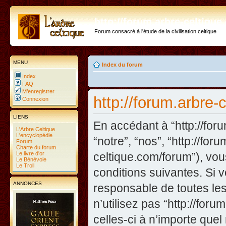
http://forum.arbre-celtiqu
Forum consacré à l'étude de la civilisation celtique
MENU
Index du forum
Index
FAQ
M’enregistrer
http://forum.arbre-
Connexion
LIENS
En accédant à “http://foru
L'Arbre Celtique
L'encyclopédie
“notre”, “nos”, “http://fo
Forum
Charte du forum
Le livre d'or
celtique.com/forum”), vo
Le Bénévole
Le Troll
conditions suivantes. Si 
ANNONCES
responsable de toutes les
n’utilisez pas “http://fo
celles-ci à n’importe que