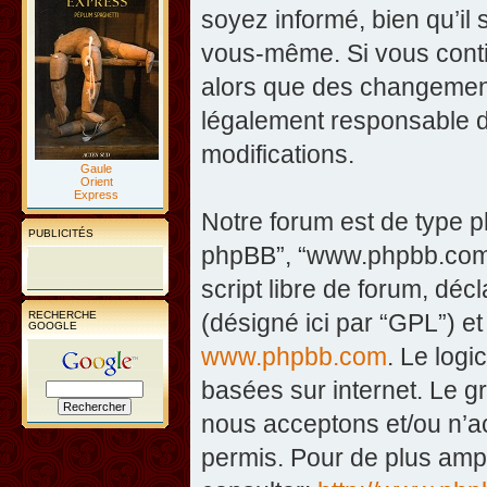
soyez informé, bien qu’il 
vous-même. Si vous contin
alors que des changement
légalement responsable d
modifications.
Gaule
Orient
Express
Notre forum est de type php
PUBLICITÉS
phpBB”, “www.phpbb.com”
script libre de forum, décl
RECHERCHE
(désigné ici par “GPL”) et
GOOGLE
www.phpbb.com
. Le logi
basées sur internet. Le 
nous acceptons et/ou n’
permis. Pour de plus amp