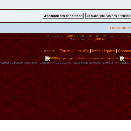
L’équipe du fo
Powered by
phpBB
© 2000, 2002, 2005, 2007 phpBB Group
Traduction par:
phpBB.biz
Accueil
|
Forum
|
Livre d'or
|
Infos Lègales
|
Contac
Site protégé. Utilisation soumise à autorisation
eption : Guillaume Roussel - Copyright © 1999/2009 - Tous droits rèservès - Dèpôts INPI / ID