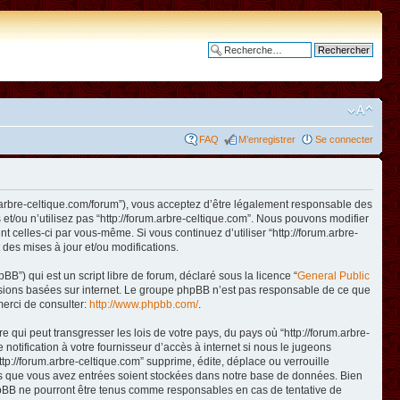
Recherche avancée
FAQ
M’enregistrer
Se connecter
www.arbre-celtique.com/forum”), vous acceptez d’être légalement responsable des
et/ou n’utilisez pas “http://forum.arbre-celtique.com”. Nous pouvons modifier
t celles-ci par vous-même. Si vous continuez d’utiliser “http://forum.arbre-
des mises à jour et/ou modifications.
B”) qui est un script libre de forum, déclaré sous la licence “
General Public
ussions basées sur internet. Le groupe phpBB n’est pas responsable de ce que
erci de consulter:
http://www.phpbb.com/
.
qui peut transgresser les lois de votre pays, du pays où “http://forum.arbre-
otification à votre fournisseur d’accès à internet si nous le jugeons
p://forum.arbre-celtique.com” supprime, édite, déplace ou verrouille
ions que vous avez entrées soient stockées dans notre base de données. Bien
 phpBB ne pourront être tenus comme responsables en cas de tentative de