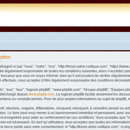
e.com
iption
désigné ici par “nous”, “notre”, “nos”, “http://forum.arbre-celtique.com”, “https://
tre légalement responsable de toutes les conditions suivantes, alors n’accédez pas 
tout pour que vous en soyez informé, bien qu’il soit prudent de vérifier régulièremen
 effectués, vous acceptez d’être légalement responsable des conditions découlant 
ls”, “eux”, “leur”, “logiciel phpBB”, “www.phpbb.com”, “Groupe phpBB”, “Equipes phpB
e téléchargé depuis
www.phpbb.com
. Le logiciel phpBB facilite seulement les disc
ntenu ou conduite permis. Pour de plus amples informations au sujet de phpBB, m
f, obscène, vulgaire, diffamatoire, choquant, menaçant, à caractère sexuel ou autre 
nales. Le faire peut vous mener à un bannissement immédiat et permanent, avec une n
t enregistrée pour aider au renforcement de ces conditions. Vous acceptez que “htt
ela est nécessaire. En tant qu’utilisateur, vous acceptez que toutes les informat
ne tierce partie sans votre consentement, ni “http://forum.arbre-celtique.com”, ni