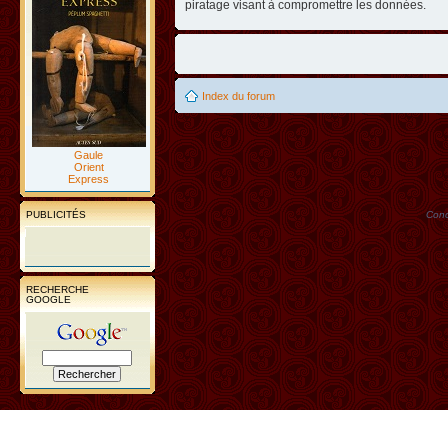
piratage visant à compromettre les données.
Index du forum
Gaule
Orient
Express
PUBLICITÉS
Conc
RECHERCHE
GOOGLE