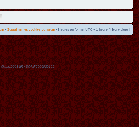
rum
•
Supprimer les cookies du forum
• Heures au format UTC + 1 heure [ Heure d’été ]
t
DN / CNIL(1006349) / SCAM(2006020105)