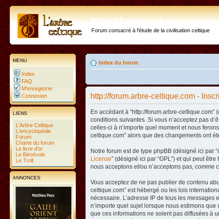
http://forum.arbre-celtiqu
Forum consacré à l'étude de la civilisation celtique
MENU
Index du forum
Index
FAQ
M’enregistrer
http://forum.arbre-celtique.com - Inscr
Connexion
En accédant à “http://forum.arbre-celtique.com” (
LIENS
conditions suivantes. Si vous n’acceptez pas d’ê
L'Arbre Celtique
celles-ci à n’importe quel moment et nous ferons 
L'encyclopédie
celtique.com” alors que des changements ont été
Forum
Charte du forum
Le livre d'or
Notre forum est de type phpBB (désigné ici par “i
Le Bénévole
License
” (désigné ici par “GPL”) et qui peut êtr
Le Troll
nous acceptons et/ou n’acceptons pas, comme co
ANNONCES
Vous acceptez de ne pas publier de contenu abusi
celtique.com” est hébergé ou les lois internatio
nécessaire. L’adresse IP de tous les messages es
n’importe quel sujet lorsque nous estimons que c
que ces informations ne soient pas diffusées à u