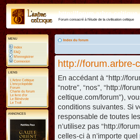
http://forum.arbre-celtiqu
Forum consacré à l'étude de la civilisation celtique
MENU
Index du forum
Index
FAQ
M’enregistrer
http://forum.arbre-
Connexion
LIENS
En accédant à “http://foru
L'Arbre Celtique
L'encyclopédie
“notre”, “nos”, “http://fo
Forum
Charte du forum
Le livre d'or
celtique.com/forum”), vo
Le Bénévole
Le Troll
conditions suivantes. Si 
ANNONCES
responsable de toutes les
n’utilisez pas “http://fo
celles-ci à n’importe que