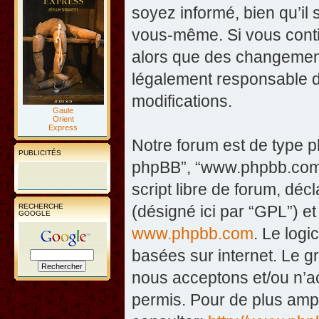
soyez informé, bien qu’il 
vous-même. Si vous contin
alors que des changement
légalement responsable d
modifications.
Gaule
Orient
Express
Notre forum est de type php
PUBLICITÉS
phpBB”, “www.phpbb.com”
script libre de forum, décl
RECHERCHE
(désigné ici par “GPL”) et
GOOGLE
www.phpbb.com
. Le logi
basées sur internet. Le 
nous acceptons et/ou n’
permis. Pour de plus amp