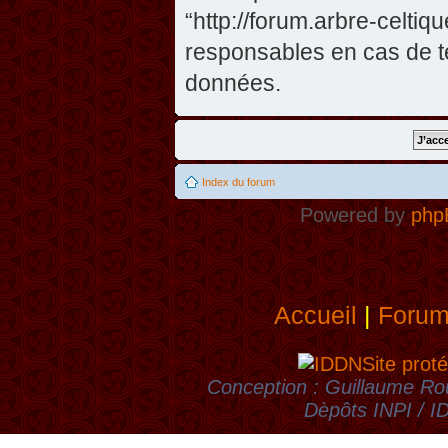
“http://forum.arbre-celti
responsables en cas de te
données.
Index du forum
Powered by
php
Accueil
|
Foru
Site proté
Conception : Guillaume Rou
Dèpôts INPI / 