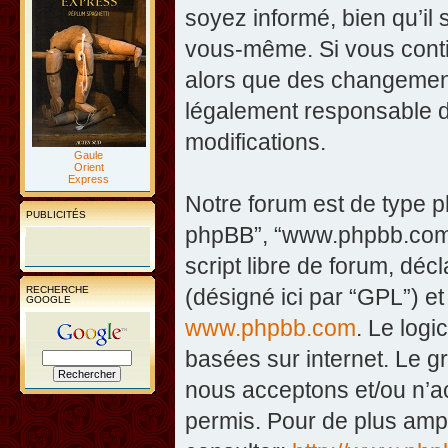
soyez informé, bien qu’il 
vous-même. Si vous contin
alors que des changement
légalement responsable d
modifications.
Gaule
Orient
Express
Notre forum est de type php
PUBLICITÉS
phpBB”, “www.phpbb.com”
script libre de forum, décl
RECHERCHE
(désigné ici par “GPL”) et
GOOGLE
www.phpbb.com
. Le logi
basées sur internet. Le 
nous acceptons et/ou n’
permis. Pour de plus amp