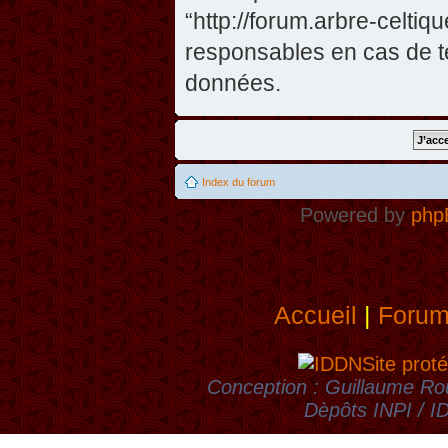
“http://forum.arbre-celti
responsables en cas de te
données.
Index du forum
Powered by
php
Accueil
|
Foru
Site proté
Conception : Guillaume Rou
Dèpôts INPI / 