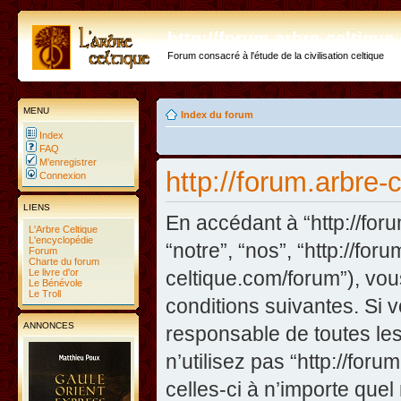
http://forum.arbre-celtiqu
Forum consacré à l'étude de la civilisation celtique
MENU
Index du forum
Index
FAQ
M’enregistrer
http://forum.arbre-
Connexion
LIENS
En accédant à “http://foru
L'Arbre Celtique
L'encyclopédie
“notre”, “nos”, “http://fo
Forum
Charte du forum
Le livre d'or
celtique.com/forum”), vo
Le Bénévole
Le Troll
conditions suivantes. Si 
ANNONCES
responsable de toutes les
n’utilisez pas “http://fo
celles-ci à n’importe que