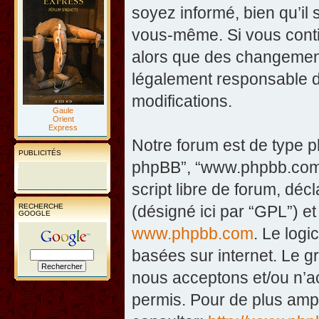
soyez informé, bien qu’il 
vous-même. Si vous contin
alors que des changement
légalement responsable d
modifications.
Gaule
Orient
Express
Notre forum est de type php
PUBLICITÉS
phpBB”, “www.phpbb.com”
script libre de forum, décl
RECHERCHE
(désigné ici par “GPL”) et
GOOGLE
www.phpbb.com
. Le logi
basées sur internet. Le 
nous acceptons et/ou n’
permis. Pour de plus amp