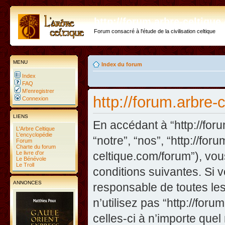
http://forum.arbre-celtiqu
Forum consacré à l'étude de la civilisation celtique
MENU
Index du forum
Index
FAQ
M’enregistrer
http://forum.arbre-
Connexion
LIENS
En accédant à “http://foru
L'Arbre Celtique
L'encyclopédie
“notre”, “nos”, “http://fo
Forum
Charte du forum
Le livre d'or
celtique.com/forum”), vo
Le Bénévole
Le Troll
conditions suivantes. Si 
ANNONCES
responsable de toutes les
n’utilisez pas “http://fo
celles-ci à n’importe que