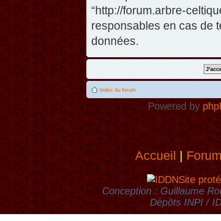
“http://forum.arbre-celti
responsables en cas de te
données.
Index du forum
Powered by
php
Accueil
|
Foru
Site proté
Conception : Guillaume Rou
Dèpôts INPI / 