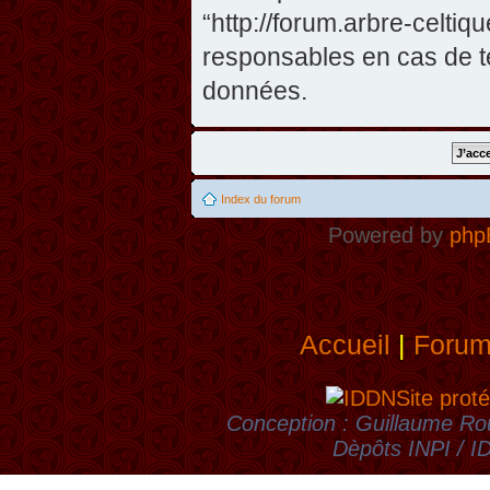
“http://forum.arbre-celti
responsables en cas de te
données.
Index du forum
Powered by
php
Accueil
|
Foru
Site proté
Conception : Guillaume Rou
Dèpôts INPI / 