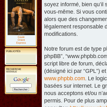
soyez informé, bien qu’il 
vous-même. Si vous contin
alors que des changement
légalement responsable d
modifications.
Gaule
Orient
Express
Notre forum est de type php
PUBLICITÉS
phpBB”, “www.phpbb.com”
script libre de forum, décl
RECHERCHE
(désigné ici par “GPL”) et
GOOGLE
www.phpbb.com
. Le logi
basées sur internet. Le 
nous acceptons et/ou n’
permis. Pour de plus amp