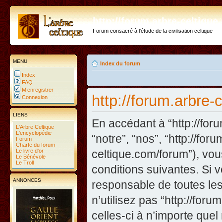
http://forum.arbre-celtiqu
Forum consacré à l'étude de la civilisation celtique
MENU
Index du forum
Index
FAQ
M’enregistrer
http://forum.arbre-
Connexion
LIENS
En accédant à “http://foru
L'Arbre Celtique
L'encyclopédie
“notre”, “nos”, “http://fo
Forum
Charte du forum
Le livre d'or
celtique.com/forum”), vo
Le Bénévole
Le Troll
conditions suivantes. Si 
ANNONCES
responsable de toutes les
n’utilisez pas “http://fo
celles-ci à n’importe que