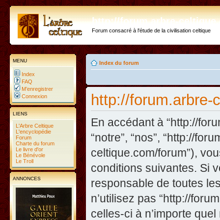
http://forum.arbre-celtiqu
Forum consacré à l'étude de la civilisation celtique
MENU
Index du forum
Index
FAQ
M’enregistrer
http://forum.arbre-
Connexion
LIENS
En accédant à “http://foru
L'Arbre Celtique
L'encyclopédie
“notre”, “nos”, “http://fo
Forum
Charte du forum
Le livre d'or
celtique.com/forum”), vo
Le Bénévole
Le Troll
conditions suivantes. Si 
ANNONCES
responsable de toutes les
n’utilisez pas “http://fo
celles-ci à n’importe que