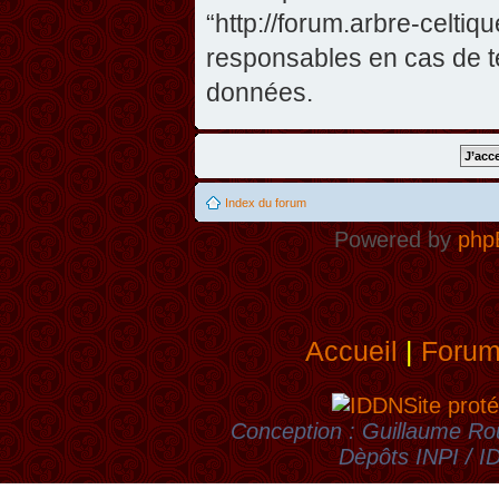
“http://forum.arbre-celti
responsables en cas de te
données.
Index du forum
Powered by
php
Accueil
|
Foru
Site proté
Conception : Guillaume Rou
Dèpôts INPI / 