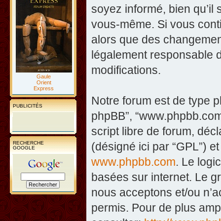
soyez informé, bien qu’il 
vous-même. Si vous contin
alors que des changement
légalement responsable d
modifications.
Gaule
Orient
Express
Notre forum est de type php
PUBLICITÉS
phpBB”, “www.phpbb.com”
script libre de forum, décl
RECHERCHE
(désigné ici par “GPL”) et
GOOGLE
www.phpbb.com
. Le logi
basées sur internet. Le 
nous acceptons et/ou n’
permis. Pour de plus amp