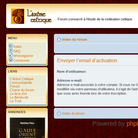
http://forum.arbre-celtiqu
Forum consacré à l'étude de la civilisation celtique
MENU
Index du forum
Index
FAQ
M’enregistrer
Envoyer l’email d’activation
Connexion
LIENS
Nom d’utilisateur:
L'Arbre Celtique
Adresse e-mail:
L'encyclopédie
Adresse e-mail associée à votre compte. Si vous ne l
Forum
modifiée via votre panneau d’utilisateur, il s’agit de l’a
Charte du forum
que vous avez fournie lors de votre inscription.
Le livre d'or
Le Bénévole
Le Troll
ANNONCES
Index du forum
Powered by
php