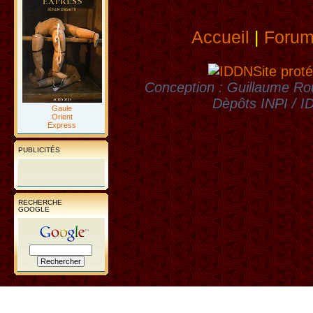
Accueil
|
Foru
Site proté
Conception : Guillaume Rou
Dèpôts INPI / 
Gaule
Orient
Express
PUBLICITÉS
RECHERCHE
GOOGLE