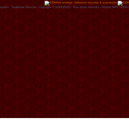
Site protégé. Utilisation soumise à autorisation
eption : Guillaume Roussel - Copyright © 1999/2009 - Tous droits rèservès - Dèpôts INPI / ID