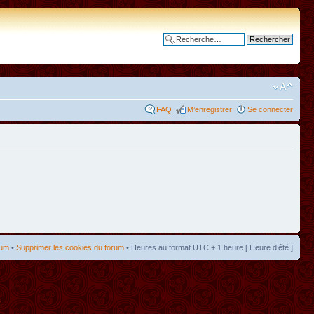
Recherche avancée
FAQ
M’enregistrer
Se connecter
rum
•
Supprimer les cookies du forum
• Heures au format UTC + 1 heure [ Heure d’été ]
t