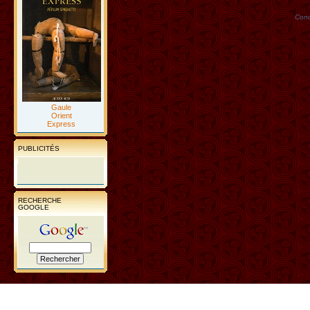
Conc
Gaule
Orient
Express
PUBLICITÉS
RECHERCHE
GOOGLE