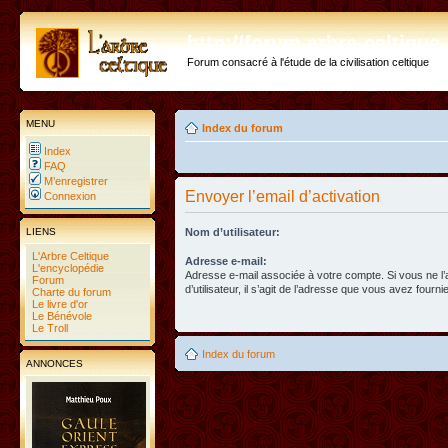
http://forum.arbre-celtiqu
Forum consacré à l'étude de la civilisation celtique
MENU
Index du forum
Index
FAQ
M’enregistrer
Envoyer l’email d’activation
Connexion
LIENS
Nom d’utilisateur:
L'Arbre Celtique
Adresse e-mail:
L'encyclopédie
Adresse e-mail associée à votre compte. Si vous ne l
Forum
d’utilisateur, il s’agit de l’adresse que vous avez fournie
Charte du forum
Le livre d'or
Le Bénévole
Le Troll
Index du forum
ANNONCES