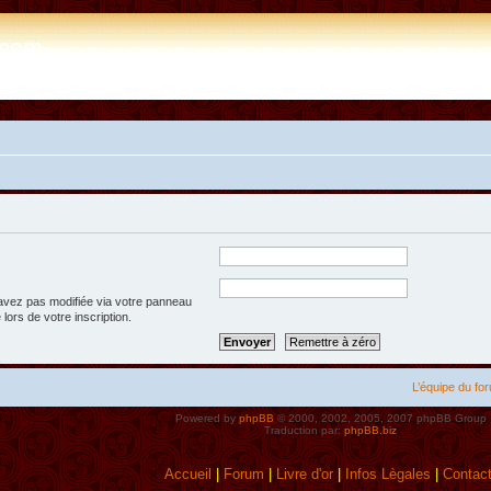
e.com
’avez pas modifiée via votre panneau
 lors de votre inscription.
L’équipe du fo
Powered by
phpBB
© 2000, 2002, 2005, 2007 phpBB Group
Traduction par:
phpBB.biz
Accueil
|
Forum
|
Livre d'or
|
Infos Lègales
|
Contac