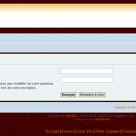
e.com
’avez pas modifiée via votre panneau
 lors de votre inscription.
L’équipe du fo
Powered by
phpBB
© 2000, 2002, 2005, 2007 phpBB Group
Traduction par:
phpBB.biz
Accueil
|
Forum
|
Livre d'or
|
Infos Lègales
|
Contac