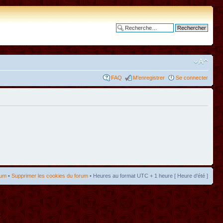
Recherche avancée
FAQ
M’enregistrer
Se connecter
rum
•
Supprimer les cookies du forum
• Heures au format UTC + 1 heure [ Heure d’été ]
t