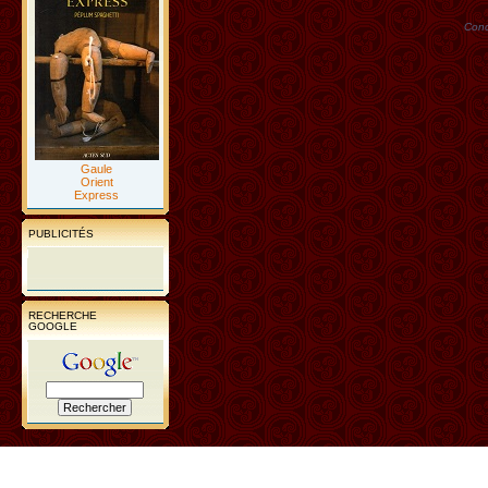
Conc
Gaule
Orient
Express
PUBLICITÉS
RECHERCHE
GOOGLE