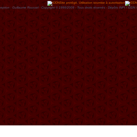
Site protégé. Utilisation soumise à autorisation
eption : Guillaume Roussel - Copyright © 1999/2009 - Tous droits rèservès - Dèpôts INPI / ID