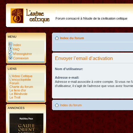
http://forum.arbre-celtiqu
Forum consacré à l'étude de la civilisation celtique
MENU
Index du forum
Index
FAQ
M’enregistrer
Envoyer l’email d’activation
Connexion
LIENS
Nom d’utilisateur:
L'Arbre Celtique
Adresse e-mail:
L'encyclopédie
Adresse e-mail associée à votre compte. Si vous ne l
Forum
d’utilisateur, il s’agit de l’adresse que vous avez fournie
Charte du forum
Le livre d'or
Le Bénévole
Le Troll
Index du forum
ANNONCES