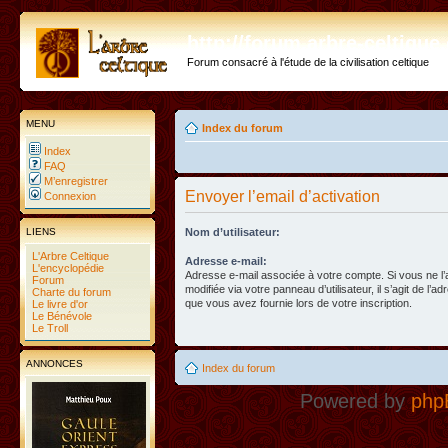
http://forum.arbre-celtiqu
Forum consacré à l'étude de la civilisation celtique
MENU
Index du forum
Index
FAQ
M’enregistrer
Envoyer l’email d’activation
Connexion
LIENS
Nom d’utilisateur:
L'Arbre Celtique
Adresse e-mail:
L'encyclopédie
Adresse e-mail associée à votre compte. Si vous ne l
Forum
modifiée via votre panneau d’utilisateur, il s’agit de l’a
Charte du forum
que vous avez fournie lors de votre inscription.
Le livre d'or
Le Bénévole
Le Troll
ANNONCES
Index du forum
Powered by
php