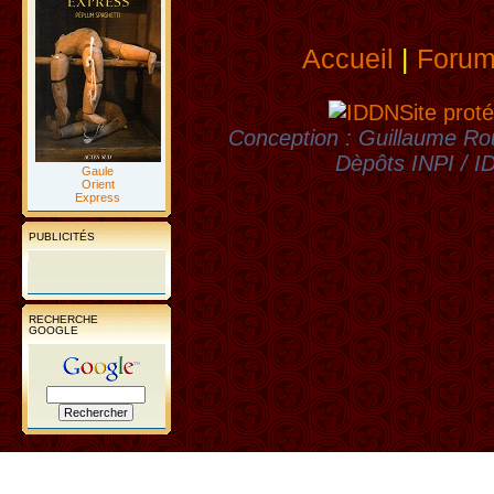
Accueil
|
Foru
Site proté
Conception : Guillaume Rou
Dèpôts INPI / 
Gaule
Orient
Express
PUBLICITÉS
RECHERCHE
GOOGLE