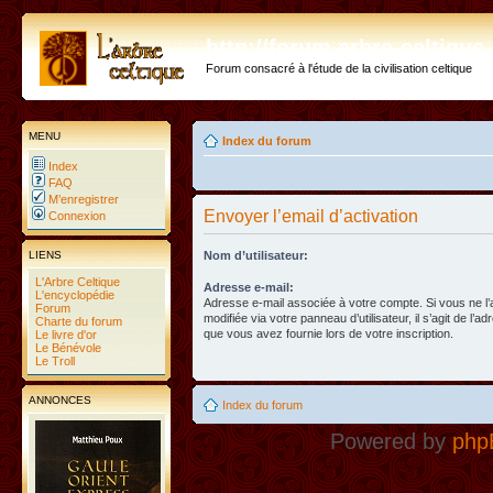
http://forum.arbre-celtiqu
Forum consacré à l'étude de la civilisation celtique
MENU
Index du forum
Index
FAQ
M’enregistrer
Envoyer l’email d’activation
Connexion
LIENS
Nom d’utilisateur:
L'Arbre Celtique
Adresse e-mail:
L'encyclopédie
Adresse e-mail associée à votre compte. Si vous ne l
Forum
modifiée via votre panneau d’utilisateur, il s’agit de l’a
Charte du forum
que vous avez fournie lors de votre inscription.
Le livre d'or
Le Bénévole
Le Troll
ANNONCES
Index du forum
Powered by
php