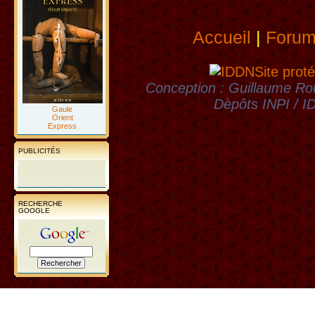
Accueil
|
Foru
Site proté
Conception : Guillaume Rou
Dèpôts INPI / 
Gaule
Orient
Express
PUBLICITÉS
RECHERCHE
GOOGLE