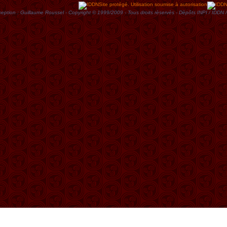
Site protégé. Utilisation soumise à autorisation
eption : Guillaume Roussel - Copyright © 1999/2009 - Tous droits rèservès - Dèpôts INPI / ID