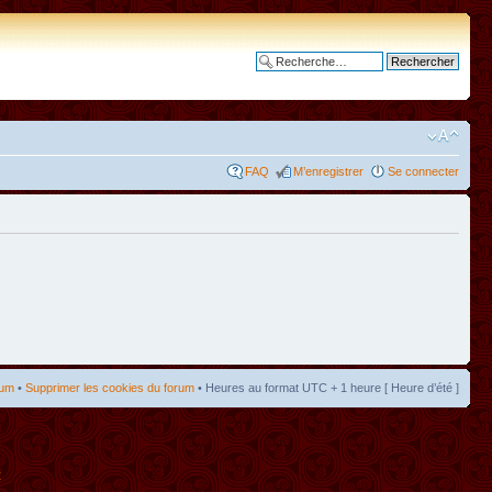
Recherche avancée
FAQ
M’enregistrer
Se connecter
rum
•
Supprimer les cookies du forum
• Heures au format UTC + 1 heure [ Heure d’été ]
t