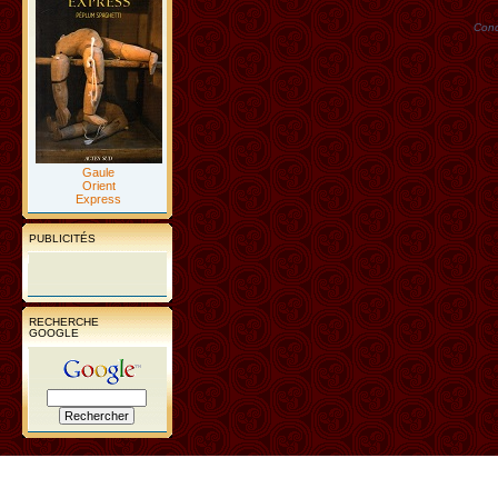
Conc
Gaule
Orient
Express
PUBLICITÉS
RECHERCHE
GOOGLE