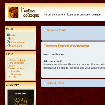
http://forum.arbre-celtiqu
Forum consacré à l'étude de la civilisation celtique
MENU
Index du forum
Index
FAQ
M’enregistrer
Envoyer l’email d’activation
Connexion
LIENS
Nom d’utilisateur:
L'Arbre Celtique
Adresse e-mail:
L'encyclopédie
Adresse e-mail associée à votre compte. Si vous ne l
Forum
d’utilisateur, il s’agit de l’adresse que vous avez fournie
Charte du forum
Le livre d'or
Le Bénévole
Le Troll
Index du forum
ANNONCES