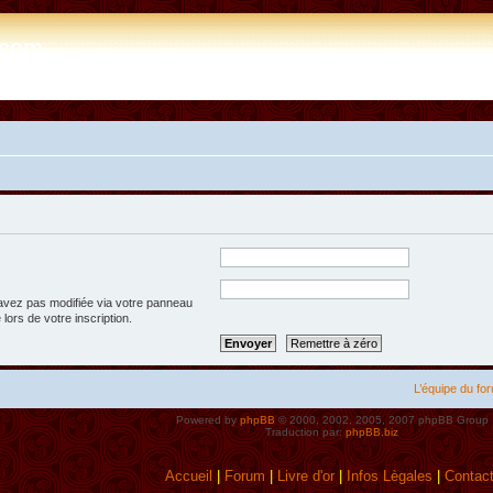
e.com
’avez pas modifiée via votre panneau
 lors de votre inscription.
L’équipe du fo
Powered by
phpBB
© 2000, 2002, 2005, 2007 phpBB Group
Traduction par:
phpBB.biz
Accueil
|
Forum
|
Livre d'or
|
Infos Lègales
|
Contac