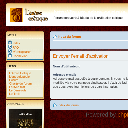
http://forum.arbre-celtiqu
Forum consacré à l'étude de la civilisation celtique
MENU
Index du forum
Index
FAQ
M’enregistrer
Envoyer l’email d’activation
Connexion
LIENS
Nom d’utilisateur:
L'Arbre Celtique
Adresse e-mail:
L'encyclopédie
Adresse e-mail associée à votre compte. Si vous ne l
Forum
modifiée via votre panneau d’utilisateur, il s’agit de l’a
Charte du forum
que vous avez fournie lors de votre inscription.
Le livre d'or
Le Bénévole
Le Troll
ANNONCES
Index du forum
Powered by
php