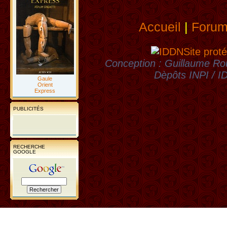
Accueil
|
Foru
Site proté
Conception : Guillaume Rou
Dèpôts INPI / 
Gaule
Orient
Express
PUBLICITÉS
RECHERCHE
GOOGLE