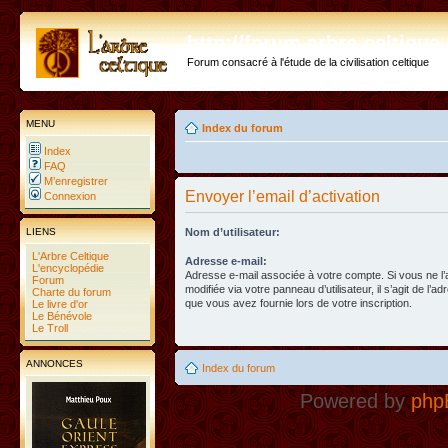
http://forum.arbre-celtiqu
Forum consacré à l'étude de la civilisation celtique
MENU
Index du forum
Index
FAQ
M’enregistrer
Envoyer l’email d’activation
Connexion
LIENS
Nom d’utilisateur:
L'Arbre Celtique
Adresse e-mail:
L'encyclopédie
Adresse e-mail associée à votre compte. Si vous ne l
Forum
modifiée via votre panneau d’utilisateur, il s’agit de l’a
Charte du forum
que vous avez fournie lors de votre inscription.
Le livre d'or
Le Bénévole
Le Troll
ANNONCES
Index du forum
Powered by
php