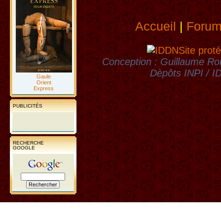
Accueil
|
Foru
Site proté
Conception : Guillaume Rou
Dèpôts INPI / 
Gaule
Orient
Express
PUBLICITÉS
RECHERCHE
GOOGLE