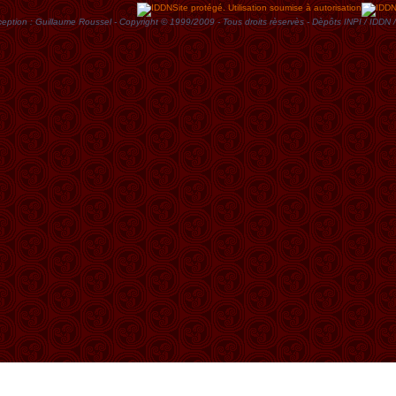
Site protégé. Utilisation soumise à autorisation
eption : Guillaume Roussel - Copyright © 1999/2009 - Tous droits rèservès - Dèpôts INPI / ID