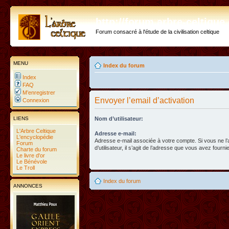
http://forum.arbre-celtiqu
Forum consacré à l'étude de la civilisation celtique
MENU
Index du forum
Index
FAQ
M’enregistrer
Envoyer l’email d’activation
Connexion
LIENS
Nom d’utilisateur:
L'Arbre Celtique
Adresse e-mail:
L'encyclopédie
Adresse e-mail associée à votre compte. Si vous ne l
Forum
d’utilisateur, il s’agit de l’adresse que vous avez fournie
Charte du forum
Le livre d'or
Le Bénévole
Le Troll
Index du forum
ANNONCES