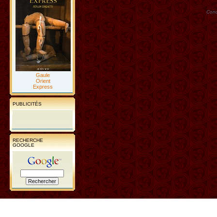
Conc
Gaule
Orient
Express
PUBLICITÉS
RECHERCHE
GOOGLE