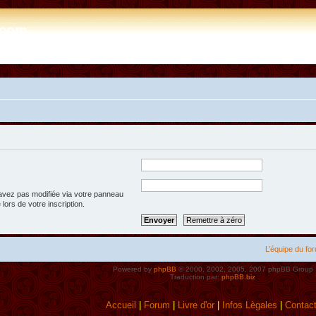
e.com
’avez pas modifiée via votre panneau
 lors de votre inscription.
L’équipe du fo
Powered by
phpBB
© 2000, 2002, 2005, 2007 phpBB Group
Traduction par:
phpBB.biz
Accueil
|
Forum
|
Livre d'or
|
Infos Lègales
|
Contac