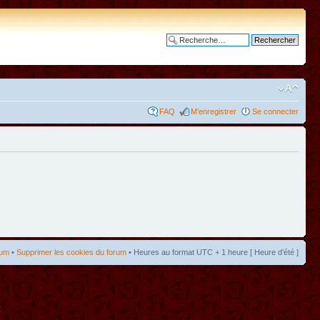
Recherche avancée
FAQ
M’enregistrer
Se connecter
rum
•
Supprimer les cookies du forum
• Heures au format UTC + 1 heure [ Heure d’été ]
t