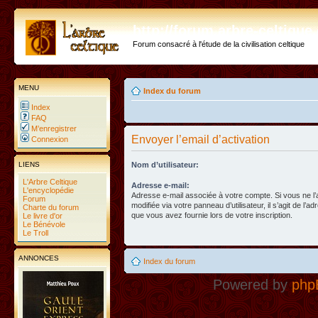
http://forum.arbre-celtiqu
Forum consacré à l'étude de la civilisation celtique
MENU
Index du forum
Index
FAQ
M’enregistrer
Envoyer l’email d’activation
Connexion
LIENS
Nom d’utilisateur:
L'Arbre Celtique
Adresse e-mail:
L'encyclopédie
Adresse e-mail associée à votre compte. Si vous ne l
Forum
modifiée via votre panneau d’utilisateur, il s’agit de l’a
Charte du forum
que vous avez fournie lors de votre inscription.
Le livre d'or
Le Bénévole
Le Troll
ANNONCES
Index du forum
Powered by
php