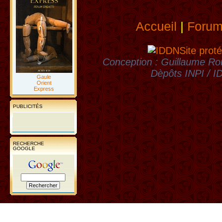
Accueil
|
Foru
Site proté
Conception : Guillaume Rou
Dèpôts INPI / 
Gaule
Orient
Express
PUBLICITÉS
RECHERCHE
GOOGLE