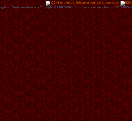
Site protégé. Utilisation soumise à autorisation
eption : Guillaume Roussel - Copyright © 1999/2009 - Tous droits rèservès - Dèpôts INPI / ID