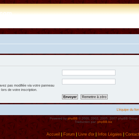
e.com
’avez pas modifiée via votre panneau
 lors de votre inscription.
L’équipe du fo
Powered by
phpBB
© 2000, 2002, 2005, 2007 phpBB Group
Traduction par:
phpBB.biz
Accueil
|
Forum
|
Livre d'or
|
Infos Lègales
|
Contac