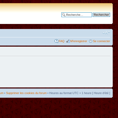
Recherche avancée
FAQ
M’enregistrer
Se connecter
rum
•
Supprimer les cookies du forum
• Heures au format UTC + 1 heure [ Heure d’été ]
t