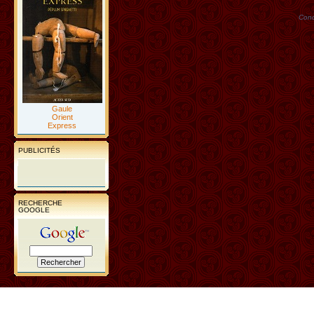
Conc
Gaule
Orient
Express
PUBLICITÉS
RECHERCHE
GOOGLE