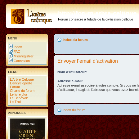
http://forum.arbre-celtiqu
Forum consacré à l'étude de la civilisation celtique
MENU
Index du forum
Index
FAQ
M’enregistrer
Envoyer l’email d’activation
Connexion
LIENS
Nom d’utilisateur:
L'Arbre Celtique
Adresse e-mail:
L'encyclopédie
Adresse e-mail associée à votre compte. Si vous ne l
Forum
d’utilisateur, il s’agit de l’adresse que vous avez fournie
Charte du forum
Le livre d'or
Le Bénévole
Le Troll
Index du forum
ANNONCES