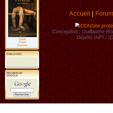
Accueil
|
Foru
Site proté
Conception : Guillaume Rou
Dèpôts INPI / 
Gaule
Orient
Express
PUBLICITÉS
RECHERCHE
GOOGLE