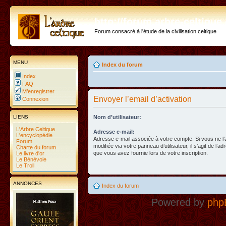
http://forum.arbre-celtiqu
Forum consacré à l'étude de la civilisation celtique
MENU
Index du forum
Index
FAQ
M’enregistrer
Envoyer l’email d’activation
Connexion
LIENS
Nom d’utilisateur:
L'Arbre Celtique
Adresse e-mail:
L'encyclopédie
Adresse e-mail associée à votre compte. Si vous ne l
Forum
modifiée via votre panneau d’utilisateur, il s’agit de l’a
Charte du forum
que vous avez fournie lors de votre inscription.
Le livre d'or
Le Bénévole
Le Troll
ANNONCES
Index du forum
Powered by
php