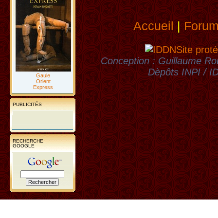
Accueil
|
Foru
Site proté
Conception : Guillaume Rou
Dèpôts INPI / 
Gaule
Orient
Express
PUBLICITÉS
RECHERCHE
GOOGLE