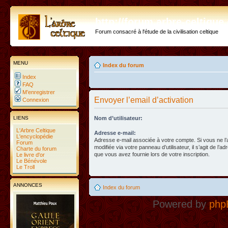
http://forum.arbre-celtiqu
Forum consacré à l'étude de la civilisation celtique
MENU
Index du forum
Index
FAQ
M’enregistrer
Envoyer l’email d’activation
Connexion
LIENS
Nom d’utilisateur:
L'Arbre Celtique
Adresse e-mail:
L'encyclopédie
Adresse e-mail associée à votre compte. Si vous ne l
Forum
modifiée via votre panneau d’utilisateur, il s’agit de l’a
Charte du forum
que vous avez fournie lors de votre inscription.
Le livre d'or
Le Bénévole
Le Troll
ANNONCES
Index du forum
Powered by
php