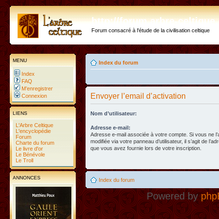
http://forum.arbre-celtiqu
Forum consacré à l'étude de la civilisation celtique
MENU
Index du forum
Index
FAQ
M’enregistrer
Envoyer l’email d’activation
Connexion
LIENS
Nom d’utilisateur:
L'Arbre Celtique
Adresse e-mail:
L'encyclopédie
Adresse e-mail associée à votre compte. Si vous ne l
Forum
modifiée via votre panneau d’utilisateur, il s’agit de l’a
Charte du forum
que vous avez fournie lors de votre inscription.
Le livre d'or
Le Bénévole
Le Troll
ANNONCES
Index du forum
Powered by
php