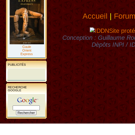
Accueil
|
Foru
Site proté
Conception : Guillaume Rou
Dèpôts INPI / 
Gaule
Orient
Express
PUBLICITÉS
RECHERCHE
GOOGLE