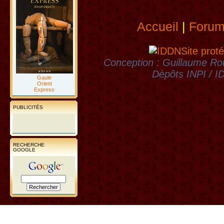
Accueil
|
Foru
Site proté
Conception : Guillaume Rou
Dèpôts INPI / 
Gaule
Orient
Express
PUBLICITÉS
RECHERCHE
GOOGLE