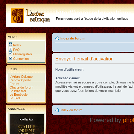
http://forum.arbre-celtiqu
Forum consacré à l'étude de la civilisation celtique
MENU
Index du forum
Index
FAQ
M’enregistrer
Envoyer l’email d’activation
Connexion
LIENS
Nom d’utilisateur:
L'Arbre Celtique
Adresse e-mail:
L'encyclopédie
Adresse e-mail associée à votre compte. Si vous ne l
Forum
modifiée via votre panneau d’utilisateur, il s’agit de l’a
Charte du forum
que vous avez fournie lors de votre inscription.
Le livre d'or
Le Bénévole
Le Troll
ANNONCES
Index du forum
Powered by
php