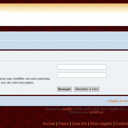
e.com
’avez pas modifiée via votre panneau
 lors de votre inscription.
L’équipe du fo
Powered by
phpBB
© 2000, 2002, 2005, 2007 phpBB Group
Traduction par:
phpBB.biz
Accueil
|
Forum
|
Livre d'or
|
Infos Lègales
|
Contac