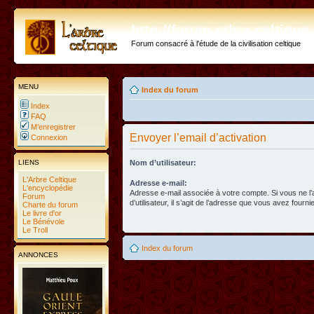
http://forum.arbre-celtiqu
Forum consacré à l'étude de la civilisation celtique
MENU
Index du forum
Index
FAQ
M’enregistrer
Envoyer l’email d’activation
Connexion
LIENS
Nom d’utilisateur:
L'Arbre Celtique
Adresse e-mail:
L'encyclopédie
Adresse e-mail associée à votre compte. Si vous ne l
Forum
d’utilisateur, il s’agit de l’adresse que vous avez fournie
Charte du forum
Le livre d'or
Le Bénévole
Le Troll
Index du forum
ANNONCES