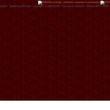
Site protégé. Utilisation soumise à autorisation
eption : Guillaume Roussel - Copyright © 1999/2009 - Tous droits rèservès - Dèpôts INPI / ID