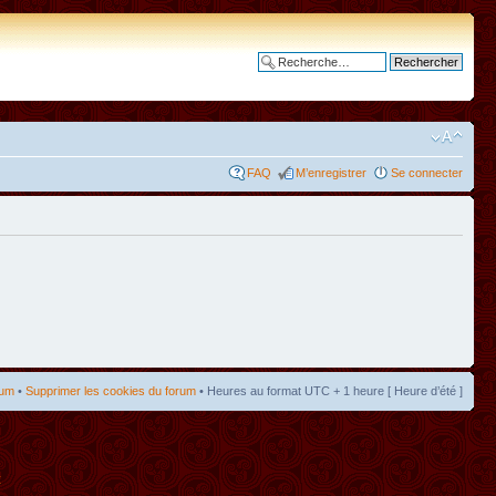
Recherche avancée
FAQ
M’enregistrer
Se connecter
rum
•
Supprimer les cookies du forum
• Heures au format UTC + 1 heure [ Heure d’été ]
t