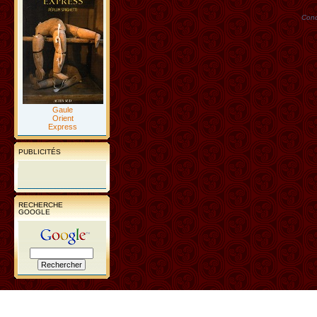
Conc
Gaule
Orient
Express
PUBLICITÉS
RECHERCHE
GOOGLE