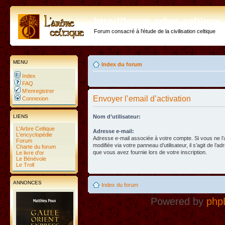
http://forum.arbre-celtiqu
Forum consacré à l'étude de la civilisation celtique
MENU
Index du forum
Index
FAQ
M’enregistrer
Envoyer l’email d’activation
Connexion
LIENS
Nom d’utilisateur:
L'Arbre Celtique
Adresse e-mail:
L'encyclopédie
Adresse e-mail associée à votre compte. Si vous ne l
Forum
modifiée via votre panneau d’utilisateur, il s’agit de l’a
Charte du forum
que vous avez fournie lors de votre inscription.
Le livre d'or
Le Bénévole
Le Troll
ANNONCES
Index du forum
Powered by
php