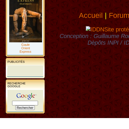
Accueil
|
Foru
Site proté
Conception : Guillaume Rou
Dèpôts INPI / 
Gaule
Orient
Express
PUBLICITÉS
RECHERCHE
GOOGLE