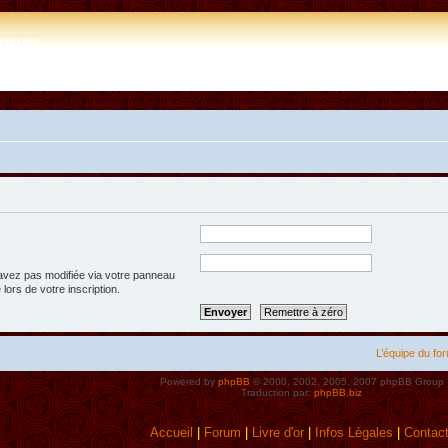
e.com
’avez pas modifiée via votre panneau
 lors de votre inscription.
L’équipe du fo
Powered by
phpBB
© 2000, 2002, 2005, 2007 phpBB Group
Traduction par:
phpBB.biz
Accueil
|
Forum
|
Livre d'or
|
Infos Lègales
|
Contac