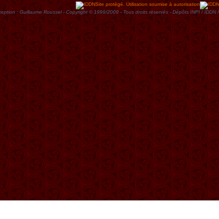
Site protégé. Utilisation soumise à autorisation
eption : Guillaume Roussel - Copyright © 1999/2009 - Tous droits rèservès - Dèpôts INPI / ID